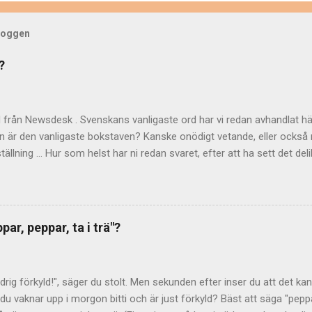
bloggen
?
d från Newsdesk . Svenskans vanligaste ord har vi redan avhandlat hä
n är den vanligaste bokstaven? Kanske onödigt vetande, eller också n
lställning ... Hur som helst har ni redan svaret, efter att ha sett det d
tt det troligen är bokstaven e ? På 60-talet gjordes det beräkningar
nas relativa frekvens" berättar Språkrådet . Som underlag använde m
ultatet publicerades sedan i Nusvensk ordbok I–IV och i Tiotusen i t
aler och gemener (alltså stora och små varianter av samma bokstav
ar, peppar, ta i trä"?
enheter. Vad det här betyder för statistiken vet man tyvärr inte. När
äverna) ser i alla fall "vanlig- hetsordningen" ut så här: 1. e 2. a 3. 
ljden: t r s i l d o m k g v ä f h u p å ö b c y j x w ...
ldrig förkyld!", säger du stolt. Men sekunden efter inser du att det kans
u vaknar upp i morgon bitti och är just förkyld? Bäst att säga "peppar