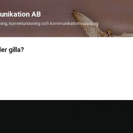
Fortsätt till huvudinnehåll
unikation AB
ning, korrekturläsning och kommunikationsuppdrag
ler gilla?