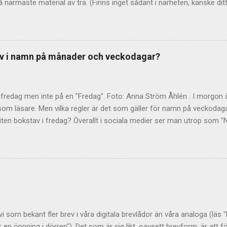
 närmaste material av trä. (Finns inget sådant i närheten, kanske ditt
er bra?) Kryddor på lyckan Uttrycket "peppar, peppar, ta i trä" betyde
nde kryddor på sin lycka, så att den inte ska locka till sig onda makt
kan föreställt sig att det finns illvilliga makter, som vill sätta stopp 
 utföra olika riter vill man gardera sig och förhindra detta. Obehagli
tav i namn på månader och veckodagar?
Dra dit pepparn växer" var ett uttryck redan på 1700-talet. Troligen 
hemland, som var känt för sitt obehagliga klimat. Trä från korset Så
 – varf...
 fredag men inte på en "Fredag". Foto: Anna Ström Åhlén . I morgon ä
 som läsare. Men vilka regler är det som gäller för namn på veckoda
 liten bokstav i fredag? Överallt i sociala medier ser man utrop som "
å Måndag den 15 Augusti". Nej, nej, nej ... säger Falkblick Kommunikat
 svenskan Regeln är enkel: Namn på veckodagar och månader ska inle
okstav gäller i engelskan Varför skriver då så många stor bokstav? 
r där är det tvärtom. Att skriva Friday och August är helt korrekt. Me
tona på annat sätt Vissa personer har sina egna regler: "Jag vill ju 
iver därför stor bokstav...
 vi som bekant fler brev i våra digitala brevlådor än våra analoga (läs 
er en öppning i dörren"). Det som är sig likt, oavsett brevform, är att 