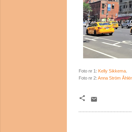
Foto nr 1:
Kelly Sikkema
.
Foto nr 2:
Anna Ström Åhlé