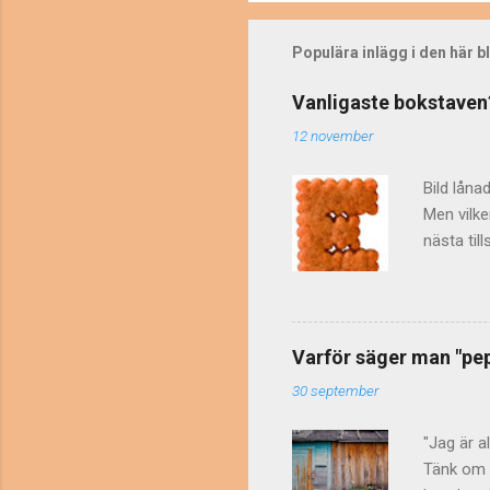
Populära inlägg i den här 
Vanligaste bokstaven
12 november
Bild låna
Men vilke
nästa til
vet man a
bokstäver
1965. Res
att vers
Varför säger man "pepp
separata 
30 september
små bokst
ordningsfö
"Jag är a
Tänk om d