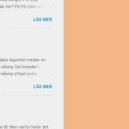
de för? PS PS (eller ps)
nets post scriptum , som
LÄS MER
ll göra ett tillägg till sin
en i ett PS med
man vet. Inte heller finns
en vanligaste förklaringen:
 att förkortningen är helt
kallas lägenhet medan en
 våning. Det betyder i
rvåning oftast under
et. Men en våning kan ju
LÄS MER
början användes om
 med flera rum i fil. Vem har
ust sådana bostäder som
lan. Ordet lägenhet då? Det
, våning; ofta: mindre
a till. Men varför heter det