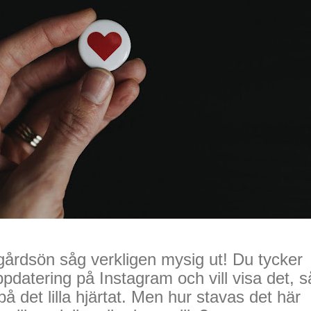
gårdsön såg verkligen mysig ut! Du tycker
datering på Instagram och vill visa det, s
på det lilla hjärtat. Men hur stavas det här