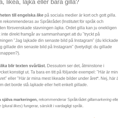
a, likea, lajka eller bara gilla?
eten till engelska
like
på sociala medier är kort och gott
gilla
.
m rekommenderas av Språkrådet (Institutet för språk och
 den försvenskade stavningen
lajka
. Ordet gilla kan ju onekligen
t inte direkt framgår av sammanhanget att du "tryckt på
ingen "Jag lajkade din senaste bild på Instagram" (du klickade
 gillade din senaste bild på Instagram" (tvetydigt: du gillade
 knappen?).
h
lika
blir texten svårläst.
Dessutom ser det, åtminstone i
ket konstigt ut. Ta bara en titt på följande exempel: "Här är mi
ret" eller "Här är mina mest likeade bilder under året*. Nej, här 
om det borde stå
lajkade
eller helt enkelt
gillade
.
a själva markeringen,
rekommenderar Språkrådet
gillamarkering
elle
e
(plural
likes
) fungerar, särskilt i vardagligt språk.