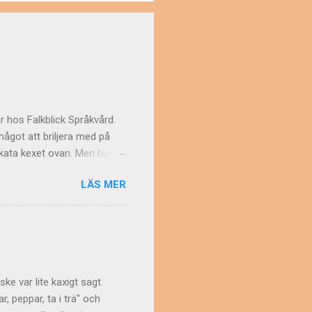
r hos Falkblick Språkvård.
ågot att briljera med på
elikata kexet ovan. Men hur
 av "de svenska
LÄS MER
an tidningstexter från
opp (1972). Ett problem var
) blev behandlade som
 det gäller gemenerna (de
n Resten har den här
ke var lite kaxigt sagt.
, peppar, ta i trä" och