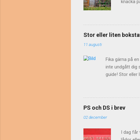
knacka på
huvud dug
avskräcka
ju männis
Genom att
Stor eller liten boks
peppar? "
11 augusti
pepparns 
knacka på
Fika gärna på en
inte undgått dig
guide! Stor eller
"Skolan börjar p
bokstav gäller i
svenskan. Stor b
som förvillar, fö
PS och DS i brev
och augusti . Be
02 december
månaden, och skr
I dag får
lådor ell