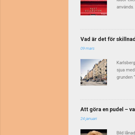
används. 
skrivs ib
betyder "e
egen ursp
bokstäver
Vad är det för skilln
någon int
09 mars
att DS st
onödig....
Karlsberg
sjua med 
grunden "
markplan,
också va
bostäder 
inte hör
Att göra en pudel – va
klassas s
24 januari
definiera
våning". S
Bild låna