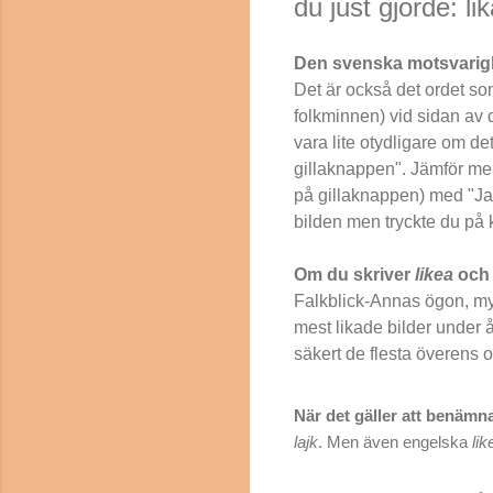
du just gjorde: lik
Den svenska motsvarigh
Det är också det ordet so
folkminnen) vid sidan av
vara lite otydligare om de
gillaknappen". Jämför men
på gillaknappen) med "Jag
bilden men tryckte du på
Om du skriver
likea
oc
Falkblick-Annas ögon, myc
mest likade bilder under å
säkert de flesta överens 
När det gäller att benämn
lajk
. Men även engelska
lik