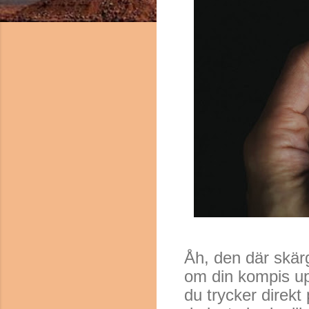
Åh, den där skär
om din kompis upp
du trycker direkt 