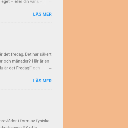
 eget – eller din väns –
r att man strör
LÄS MER
er. Sedan urminnes tider har
för lycka och framgång.
gt klimat Men varför just
syftade man på Guyana ,
 var det träbiten man ska
r det fredag. Det har säkert
gar och månader? Här är en
Nu är det Fredag!" och
ion och Språkrådet . Liten
LÄS MER
das med liten bokstav i
Kanske är det engelskan
n i Sverige heter det fredag
betona veckodagen eller
"brevlådor i form av fysiska
förkortningen PS ofta