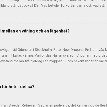
Ibland står det också DS . Vad betyder förkortningarna och vad står 
land också med punkter (P.S. eller p.s.). Det är en förkortning av lati
fter det skrivna". Förkortningen används, även internationellt, när man vi
rungliga text. DS I svenskspråkiga sammanhang avslutas ibland text
na DS. Är detta också en latinsk förkortning, månne? Nej, inte så vitt 
ad mellan en våning och en lägenhet?
ernationell bakgrund eller motsvarighet till DS. Språkrådet pekar på d
år som förkortning för "densamma" eller "densamme". De anser också
svägen vid Odenplan i Stockholm. Foto: New Orseund. En liten tvåa 
rum i fil kallas våning. Varför då? Här är svaret. Vi börjar med ordet
avstånd mellan två bjälklag i en byggnad". Som bekant ligger en källa
 medan en vindsvåning ligger – just det – på vinden, direkt under tak
ra detsamma som en bostadslägenhet. Det beror på att ordet från 
som upptog ett helt våningsplan – alltså just stora, ståtliga våningar
t talas om begreppet paradvåning? Begreppet våning lever kvar om j
rför heter det så?
om "större lägenheter". Men i dag upptar de sällan ett helt våningsp
s i SAOB som "( med kök l. kokvrå försedd) bostad (särsk. i hyreshus)
jälv bor jag varken i våning...
d från Breeder Retriever . Vad är en pudel? Ja, det känner nog de flest