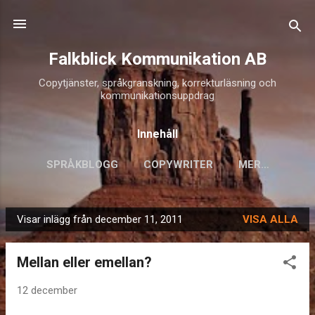
Fortsätt till huvudinnehåll
Falkblick Kommunikation AB
Copytjänster, språkgranskning, korrekturläsning och
kommunikationsuppdrag
Innehåll
SPRÅKBLOGG
COPYWRITER
MER…
Visar inlägg från december 11, 2011
VISA ALLA
I
n
Mellan eller emellan?
l
ä
12 december
g