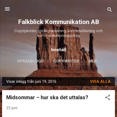
Fortsätt till huvudinnehåll
Falkblick Kommunikation AB
Copytjänster, språkgranskning, korrekturläsning och
kommunikationsuppdrag
Innehåll
SPRÅKBLOGG
COPYWRITER
MER…
Visar inlägg från juni 19, 2016
VISA ALLA
I
n
Midsommar – hur ska det uttalas?
l
ä
23 juni
g