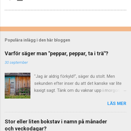
Populära inlägg i den här bloggen
Varför säger man "peppar, peppar, ta i trä"?
30 september
"Jag är aldrig förkyld!", säger du stolt. Men
sekunden efter inser du att det kanske var lite
kaxigt sagt. Tänk om du vaknar upp i morgon
bitti och är just förkyld? Bäst att säga "peppar,
LÄS MER
peppar, ta i trä" och knacka på närmaste
material av trä. (Finns inget sådant i närheten,
kanske ditt eget – eller din väns – huvud duger
Stor eller liten bokstav i namn på månader
bra?) Kryddor på lyckan Uttrycket "peppar,
och veckodagar?