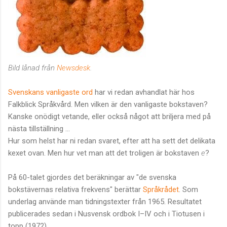
Bild lånad från
Newsdesk
.
Svenskans vanligaste ord
har vi redan avhandlat här hos
Falkblick Språkvård. Men vilken är den vanligaste bokstaven?
Kanske onödigt vetande, eller också något att briljera med på
nästa tillställning ...
Hur som helst har ni redan svaret, efter att ha sett det delikata
kexet ovan. Men hur vet man att det troligen är bokstaven
e
?
På 60-talet gjordes det beräkningar av "de svenska
bokstävernas relativa frekvens" berättar
Språkrådet
. Som
underlag använde man tidningstexter från 1965. Resultatet
publicerades sedan i Nusvensk ordbok I–IV och i Tiotusen i
topp (1972).