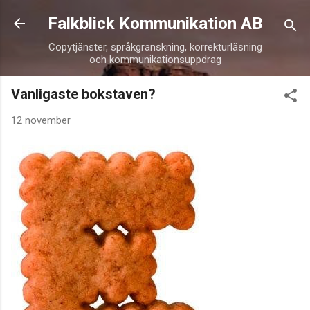
Fortsätt till huvudinnehåll
Falkblick Kommunikation AB
Copytjänster, språkgranskning, korrekturläsning
och kommunikationsuppdrag
Vanligaste bokstaven?
12 november