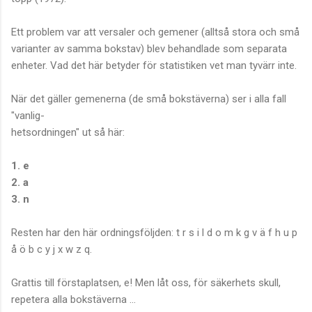
Ett problem var att versaler och gemener (alltså stora och små
varianter av samma bokstav) blev behandlade som separata
enheter. Vad det här betyder för statistiken vet man tyvärr inte.
När det gäller gemenerna (de små bokstäverna) ser i alla fall
"vanlig-
hetsordningen" ut så här:
1. e
2. a
3. n
Resten har den här ordningsföljden: t r s i l d o m k g v ä f h u p
å ö b c y j x w z q.
Grattis till förstaplatsen, e! Men låt oss, för säkerhets skull,
repetera alla bokstäverna ...