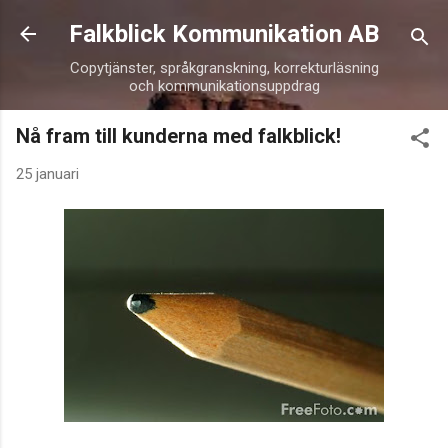
Fortsätt till huvudinnehåll
Falkblick Kommunikation AB
Copytjänster, språkgranskning, korrekturläsning
och kommunikationsuppdrag
Nå fram till kunderna med falkblick!
25 januari