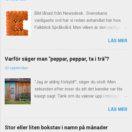
Bild lånad från Newsdesk . Svenskans
vanligaste ord har vi redan avhandlat här hos
Falkblick Språkvård. Men vilken är den vanligaste
bokstaven? Kanske onödigt vetande, eller
LÄS MER
också något att briljera med på nästa
tillställning ... Hur som helst har ni redan svaret,
efter att ha sett det delikata kexet ovan. Men
Varför säger man "peppar, peppar, ta i trä"?
hur vet man att det troligen är bokstaven e ? På
30 september
60-talet gjordes det beräkningar av "de svenska
bokstävernas relativa frekvens" berättar
"Jag är aldrig förkyld!", säger du stolt. Men
Språkrådet . Som underlag använde man
sekunden efter inser du att det kanske var lite
tidningstexter från 1965. Resultatet
kaxigt sagt. Tänk om du vaknar upp i morgon
publicerades sedan i Nusvensk ordbok I–IV och
bitti och är just förkyld? Bäst att säga "peppar,
i Tiotusen i topp (1972). Ett problem var att
LÄS MER
peppar, ta i trä" och knacka på närmaste
versaler och gemener (alltså stora och små
material av trä. (Finns inget sådant i närheten,
varianter av samma bokstav) blev behandlade
kanske ditt eget – eller din väns – huvud duger
som separata enheter. Vad det här betyder för
Stor eller liten bokstav i namn på månader
bra?) Kryddor på lyckan Uttrycket "peppar,