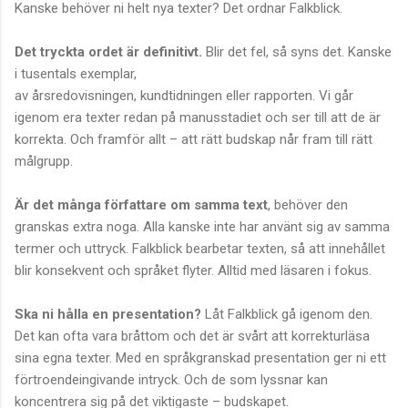
Kanske behöver ni helt nya texter? Det ordnar Falkblick.
Det tryckta ordet är definitivt.
Blir det fel, så syns det. Kanske
i tusentals exemplar,
av årsredovisningen, kundtidningen eller rapporten. Vi går
igenom era texter redan på manusstadiet och ser till att de är
korrekta. Och framför allt – att rätt budskap når fram till rätt
målgrupp.
Är det många författare om samma text
, behöver den
granskas extra noga. Alla kanske inte har använt sig av samma
termer och uttryck. Falkblick bearbetar texten, så att innehållet
blir konsekvent och språket flyter. Alltid med läsaren i fokus.
Ska ni hålla en presentation?
Låt Falkblick gå igenom den.
Det kan ofta vara bråttom och det är svårt att korrekturläsa
sina egna texter. Med en språkgranskad presentation ger ni ett
förtroendeingivande intryck. Och de som lyssnar kan
koncentrera sig på det viktigaste – budskapet.