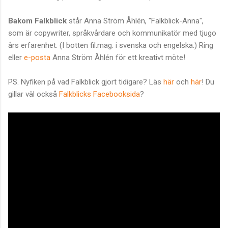
Bakom Falkblick
står Anna Ström Åhlén, "Falkblick-Anna",
som är copywriter, språkvårdare och kommunikatör med tjugo
års erfarenhet. (I botten fil.mag. i svenska och engelska.) Ring
eller
e-posta
Anna Ström Åhlén för ett kreativt möte!
PS. Nyfiken på vad Falkblick gjort tidigare? Läs
här
och
här
! Du
gillar väl också
Falkblicks Facebooksida
?