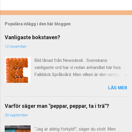
Populära inlägg i den här bloggen
Vanligaste bokstaven?
12 november
Bild lånad från Newsdesk . Svenskans
vanligaste ord har vi redan avhandlat här hos
Falkblick Språkvård. Men vilken är den vanligaste
bokstaven? Kanske onödigt vetande, eller
LÄS MER
också något att briljera med på nästa
tillställning ... Hur som helst har ni redan svaret,
efter att ha sett det delikata kexet ovan. Men
Varför säger man "peppar, peppar, ta i trä"?
hur vet man att det troligen är bokstaven e ? På
30 september
60-talet gjordes det beräkningar av "de svenska
bokstävernas relativa frekvens" berättar
"Jag är aldrig förkyld!", säger du stolt. Men
Språkrådet . Som underlag använde man