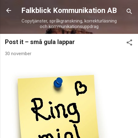
Fortsätt till huvudinnehåll
Falkblick Kommunikation AB
Copytjänster, språkgranskning, korrekturläsning
och kommunikationsuppdrag
Post it – små gula lappar
30 november