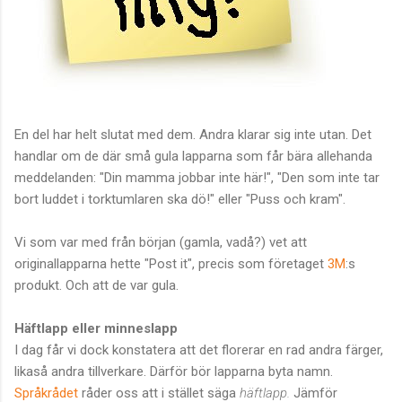
En del har helt slutat med dem. Andra klarar sig inte utan. Det
handlar om de där små gula lapparna som får bära allehanda
meddelanden: "Din mamma jobbar inte här!", "Den som inte tar
bort luddet i torktumlaren ska dö!" eller "Puss och kram".
Vi som var med från början (gamla, vadå?) vet att
originallapparna hette "Post it", precis som företaget
3M
:s
produkt. Och att de var gula.
Häftlapp eller minneslapp
I dag får vi dock konstatera att det florerar en rad andra färger,
likaså andra tillverkare. Därför bör lapparna byta namn.
Språkrådet
råder oss att i stället säga
häftlapp.
Jämför