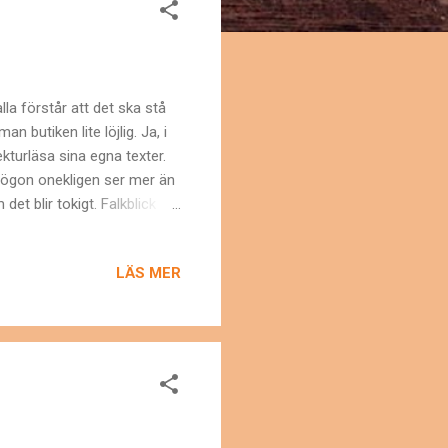
lla förstår att det ska stå
 butiken lite löjlig. Ja, i
ekturläsa sina egna texter.
 ögon onekligen ser mer än
det blir tokigt. Falkblick
onen kräva det, skulle
iktigt. Antingen har du
LÄS MER
 "Folk kanske fattar ändå,
tt ju mer enhetligt och