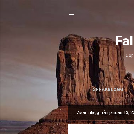
Fa
Copy
SPRÅKBLOGG
Visar inlägg från januari 13, 
I
n
l