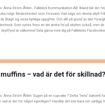
o: Anna Ström Åhlén , Falkblick Kommunikation AB. Ibland blir det fel, 
ska roligt. Bindestrecket som försvann Vad sägs om denna skylt f
 de åtagit sig vissa kyrkliga uppgifter. Och allt på grund av den förar
destreck. Som synes finns en del andra fel på skylten också, men de 
r skyltfynd är välkomna! Dela gärna med dig på Falkblicks Facebooks
k-bloggare Vill du läsa om New York Signs i stället? Titta in på Falk
k My Bite of the Big Apple. Jag har för övrigt glädjen att meddela att
narna i Supersavertravels resebloggtävling Travel Blog Awards 2012! 
pirerande New York-bloggare". Varmt tack till alla som röstat! Här ka
, Anna Ström Åhlén på Falkblick Kommunikation. ...
uffins – vad är det för skillnad
o: Anna Ström Åhlén. Sugen på en cupcake ? Detta "heta" bakverk ha
 vad är det för något egentligen? Handlar det inte bara om vanliga, 