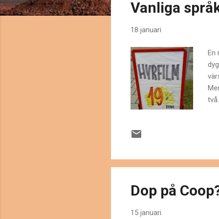
Vanliga språk
ä
g
18 januari
g
En 
dyg
vär
Men
två
sku
Fal
ins
men
kor
Dop på Coop
15 januari