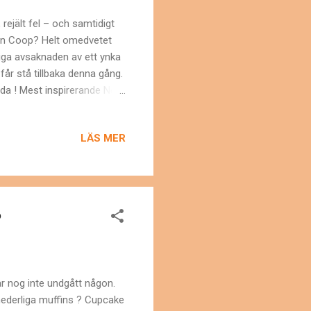
rejält fel – och samtidigt
rån Coop? Helt omedvetet
gliga avsaknaden av ett ynka
får stå tillbaka denna gång.
ida ! Mest inspirerande New
blicks New York-blogg , New
 just denna blogg blev en av
LÄS MER
Jag blev utnämnd till "Mest
n du läsa en intervju med
?
r nog inte undgått någon.
hederliga muffins ? Cupcake