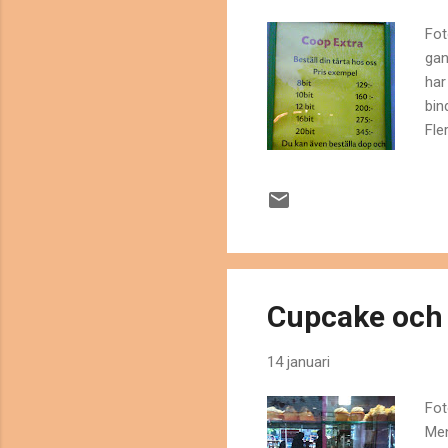
Fot
gan
har
bin
Fle
Yor
Yor
vin
ins
mig
Cupcake och m
14 januari
Fot
Men