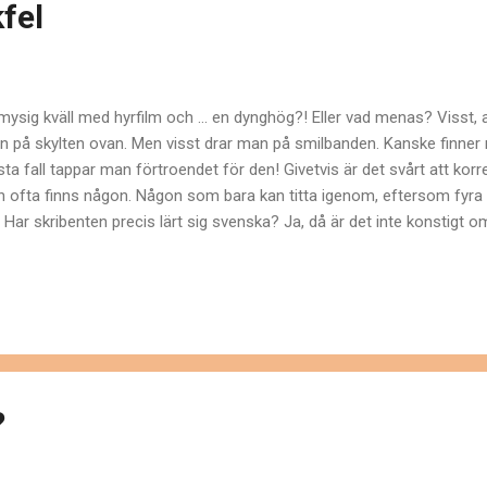
fel
mysig kväll med hyrfilm och ... en dynghög?! Eller vad menas? Visst, a
n på skylten ovan. Men visst drar man på smilbanden. Kanske finner man
sta fall tappar man förtroendet för den! Givetvis är det svårt att korr
 ofta finns någon. Någon som bara kan titta igenom, eftersom fyra
. Har skribenten precis lärt sig svenska? Ja, då är det inte konstigt om 
lle ogärna åta sig texter på ungerska eller spanska. Och skulle situati
kblick anlita någon som kan. Det handlar förstås om vad som anses v
tällningen: "Folk fattar ju ändå!" eller också tänker du ett steg längre:
 vad betyder det här i förlängningen? För mitt anseende?" Tänk på, a
rekt du uttrycker dig, desto mer trovärdigt intryck...
?