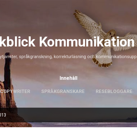
Fortsätt till huvudinnehåll
lkblick Kommunikation
tjänster, språkgranskning, korrekturläsning och kommunikationsup
Innehåll
COPYWRITER
SPRÅKGRANSKARE
RESEBLOGGARE
2013