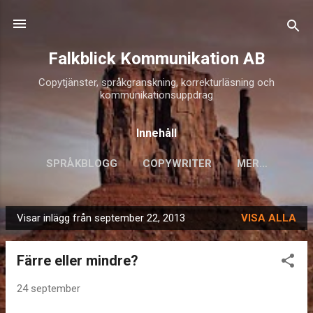
Fortsätt till huvudinnehåll
Falkblick Kommunikation AB
Copytjänster, språkgranskning, korrekturläsning och
kommunikationsuppdrag
Innehåll
SPRÅKBLOGG
COPYWRITER
MER…
Visar inlägg från september 22, 2013
VISA ALLA
I
n
Färre eller mindre?
l
ä
24 september
g