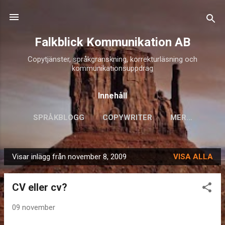
Fortsätt till huvudinnehåll
Falkblick Kommunikation AB
Copytjänster, språkgranskning, korrekturläsning och
kommunikationsuppdrag
Innehåll
SPRÅKBLOGG
COPYWRITER
MER…
Visar inlägg från november 8, 2009
VISA ALLA
I
n
CV eller cv?
l
ä
09 november
g