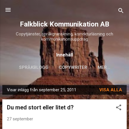
Fortsätt till huvudinnehåll
Falkblick Kommunikation AB
Copytjänster, språkgranskning, korrekturläsning och
kommunikationsuppdrag
Innehåll
SPRÅKBLOGG
COPYWRITER
MER…
Visar inlägg från september 25, 2011
VISA ALLA
I
n
Du med stort eller litet d?
l
ä
27 september
g