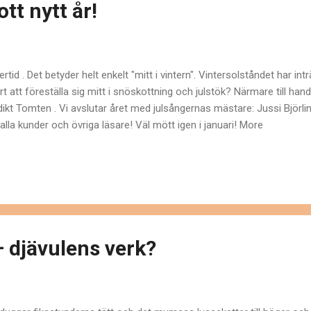
tt nytt år!
rtid . Det betyder helt enkelt "mitt i vintern". Vintersolståndet har int
rt att föreställa sig mitt i snöskottning och julstök? Närmare till hand
ikt Tomten . Vi avslutar året med julsångernas mästare: Jussi Björling
 alla kunder och övriga läsare! Väl mött igen i januari! More
– djävulens verk?