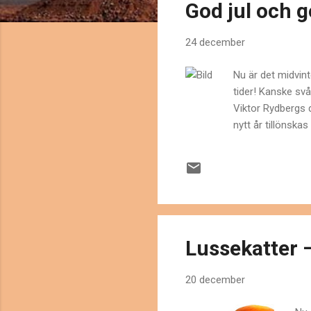
God jul och go
ä
g
24 december
g
Nu är det midvinte
tider! Kanske svå
Viktor Rydbergs d
nytt år tillönskas
Lussekatter 
20 december