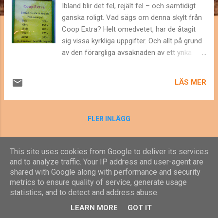
g
Ibland blir det fel, rejält fel – och samtidigt
ganska roligt. Vad sägs om denna skylt från
Coop Extra? Helt omedvetet, har de åtagit
sig vissa kyrkliga uppgifter. Och allt på grund
av den förargliga avsaknaden av ett ynka
bindestreck. Någon mer som har skyltfynd
att dela med sig av? PS. Som synes finns en
LÄS MER
del andra fel på skylten också, men de får
stå tillbaka denna gång. More
FLER INLÄGG
This site uses cookies from Google to deliver its services
and to analyze traffic. Your IP address and user-agent are
shared with Google along with performance and security
Använder Blogger
metrics to ensure quality of service, generate usage
statistics, and to detect and address abuse.
© 2025 Anna Ström Åhlén, Falkblick Kommunikation AB
LEARN MORE
GOT IT