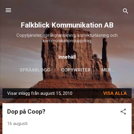
Fortsätt till huvudinnehåll
Falkblick Kommunikation AB
Copytjänster, språkgranskning, korrekturläsning och
kommunikationsuppdrag
Innehåll
SPRÅKBLOGG
COPYWRITER
MER…
Visar inlägg från augusti 15, 2010
VISA ALLA
I
n
Dop på Coop?
l
ä
16 augusti
g