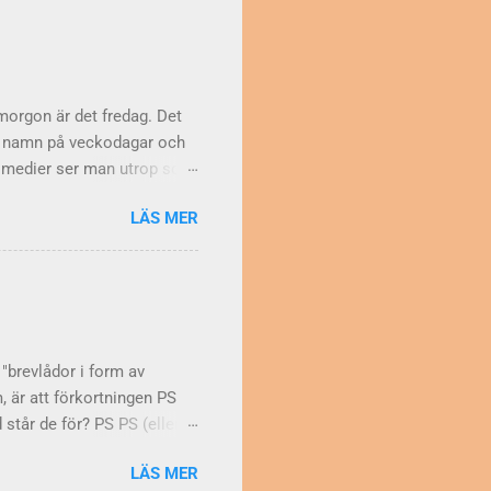
tta. Obehagligt klimat Men
t. Troligen syftade man på
korset Så var det träbiten
morgon är det fredag. Det
för namn på veckodagar och
la medier ser man utrop som
j ... säger Falkblick
LÄS MER
 enkel: Namn på veckodagar
 engelskan Varför skriver
det tvärtom. Att skriva
i . Betona på annat sätt
naden, och skriver därför
 "brevlådor i form av
m, är att förkortningen PS
står de för? PS PS (eller
 latinets post scriptum ,
LÄS MER
är man vill göra ett tillägg