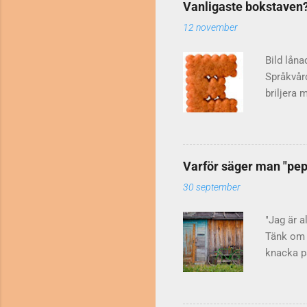
Vanligaste bokstaven
12 november
Bild låna
Språkvår
briljera 
kexet ova
svenska 
tidningst
(1972). 
Varför säger man "pepp
blev beha
30 september
gäller ge
Resten har
"Jag är a
Tänk om d
knacka på
huvud dug
avskräcka
har ju mä