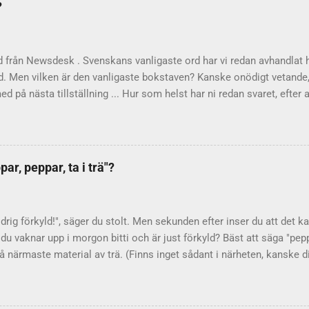
?
d från Newsdesk . Svenskans vanligaste ord har vi redan avhandlat 
d. Men vilken är den vanligaste bokstaven? Kanske onödigt vetande,
med på nästa tillställning ... Hur som helst har ni redan svaret, efter 
n. Men hur vet man att det troligen är bokstaven e ? På 60-talet gjo
bokstävernas relativa frekvens" berättar Språkrådet . Som underla
exter från 1965. Resultatet publicerades sedan i Nusvensk ordbok I–
Ett problem var att versaler och gemener (alltså stora och små var
ar, peppar, ta i trä"?
ndlade som separata enheter. Vad det här betyder för statistiken ve
menerna (de små bokstäverna) ser i alla fall "vanlig- hetsordningen" ut
 den här ordningsföljden: t r s i l d o m k g v ä f h u p å ö b c y j x w 
ldrig förkyld!", säger du stolt. Men sekunden efter inser du att det ka
u vaknar upp i morgon bitti och är just förkyld? Bäst att säga "peppa
 närmaste material av trä. (Finns inget sådant i närheten, kanske di
er bra?) Kryddor på lyckan Uttrycket "peppar, peppar, ta i trä" betyd
nde kryddor på sin lycka, så att den inte ska locka till sig onda m
nniskan föreställt sig att det finns illvilliga makter, som vill sätta s