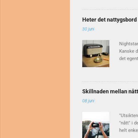
mot journ
Jebsen, r
benen". P
Heter det nattygsbord
prettopud
30 juni
någon läs
Slutligen
Nightsta
Kanske du
det egen
Den form
ordboksar
Nattduks
nattduk 
Skillnaden mellan nått
genom as
08 juni
'saker' e
av Maria 
"Utsikten
"nått" i 
helt enke
och nog g