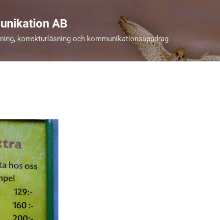
Fortsätt till huvudinnehåll
unikation AB
kning, korrekturläsning och kommunikationsuppdrag