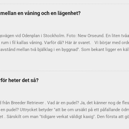
egen ursprungliga text. DS I svenskspråkiga sammanhang avslutas ibl
na DS. Är detta också en latinsk förkortning, månne? Nej, inte så vit
d mellan en våning och en lägenhet?
ernationell bakgrund eller motsvarighet till DS. Språkrådet pekar på
ngen: att DS står som förkortning för "densamma" eller "densamme".
ngen är helt onödig....
gsvägen vid Odenplan i Stockholm. Foto: New Orseund. En liten två
rum i fil kallas våning. Varför då? Här är svaret. Vi börjar med orde
avstånd mellan två bjälklag i en byggnad". Som bekant ligger en käl
 medan en vindsvåning ligger – just det – på vinden, direkt under t
ra detsamma som en bostadslägenhet. Det beror på att ordet från
som upptog ett helt våningsplan – alltså just stora, ståtliga våninga
 hört talas om begreppet paradvåning? Begreppet våning lever kvar 
rför heter det så?
as som "större lägenheter". Men i dag upptar de sällan ett helt vån
efinieras i SAOB som "( med kök l. kokvrå försedd) bostad (särsk. i
ning". Själv bor jag varken i våning...
d från Breeder Retriever . Vad är en pudel? Ja, det känner nog de fles
en pudel? Uttrycket betyder "att be om ursäkt på ett påfallande ödm
t . Särskilt om man "tidigare verkat väldigt kaxig". Den första att g
rlsson . År 2002 hamnade han i blåsväder på grund av dubbla löner 