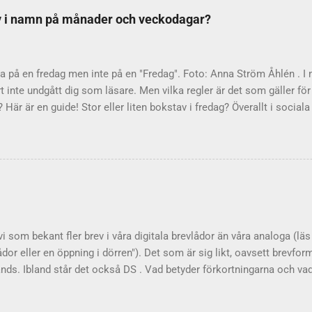
 Genom att utföra olika riter vill man gardera sig och förhindra de
tav i namn på månader och veckodagar?
st peppar? "Dra dit pepparn växer" var ett uttryck redan på 1700-tale
pepparns hemland, som var känt för sitt obehagliga klimat. Trä från 
knacka på – varf...
a på en fredag men inte på en "Fredag". Foto: Anna Ström Åhlén . I 
t inte undgått dig som läsare. Men vilka regler är det som gäller 
Här är en guide! Stor eller liten bokstav i fredag? Överallt i socia
t Fredag!" och "Skolan börjar på Måndag den 15 Augusti". Nej, nej, ne
ation och Språkrådet . Liten bokstav gäller i svenskan Regeln är
er ska inledas med liten bokstav i svenskan. Stor bokstav gäller i
ga stor bokstav? Kanske är det engelskan som förvillar, för där är 
h August är helt korrekt. Men i Sverige heter det fredag och august
soner har sina egna regler: "Jag vill ju betona veckodagen eller må
tav...
 vi som bekant fler brev i våra digitala brevlådor än våra analoga (läs
ådor eller en öppning i dörren"). Det som är sig likt, oavsett brevfor
nds. Ibland står det också DS . Vad betyder förkortningarna och vad 
s ibland också med punkter (P.S. eller p.s.). Det är en förkortning av
er "efter det skrivna". Förkortningen används, även internationellt, n