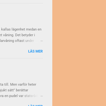
and texten i ett PS med
t man vet. Inte heller finns
 den vanligaste
 De anser också att
a kallas lägenhet medan en
t våning. Det betyder i
larvåning oftast under
aket. Men en våning kan ju
LÄS MER
 början användes om
r med flera rum i fil. Vem
om just sådana bostäder
ingsplan. Ordet lägenhet
 hyreshus), våning; ofta:
ta till. Men varför heter
jukt sätt" berättar
öra en pudel var statsrådet
och arrogant uppträdande