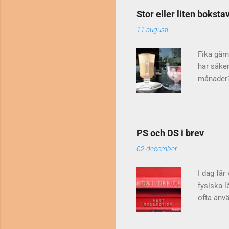
framgång.
Stor eller liten boks
varför ju
11 augusti
Guyana , 
man ska 
Fika gärn
har säker
månader? 
"Nu är de
Kommunik
och månad
då så mån
PS och DS i brev
Friday oc
02 december
Vissa per
stor boks
I dag får
fysiska l
ofta anvä
ps) skriv
som betyd