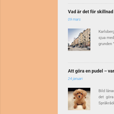
till sin 
bokstäver
Vad är det för skillna
någon int
09 mars
förklari
förkortni
Karlsber
sjua med 
grunden "
markplan,
också va
bostäder 
har inte
Att göra en pudel – va
som klass
24 januari
då? Det d
mindre vå
Bild låna
det göra 
Språkråde
Jan O Ka