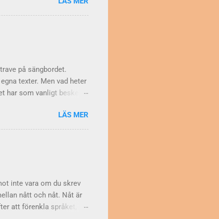
LÄS MER
rax därefter myntade Pål
 på rygg och sprattlade med
göra en halv pudel eller en
lt efter behov. Är det
la i ämnet. Läs och lär!
trave på sängbordet.
a egna texter. Men vad heter
et har som vanligt besked.
tygsbord även om
LÄS MER
ån kommer då orden?
å syftade man på den
sedan ordet nattygsbord,
kunde nämligen tyg betyda
 annat Den sårade pianisten
mman...
remot inte vara om du skrev
ellan nått och nåt. Nåt är
ter att förenkla språket,
la ord bara skrivas med ett