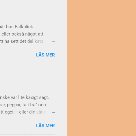
här hos Falkblick
 eller också något att
att ha sett det delikata
rdes det beräkningar av "de
LÄS MER
g använde man
IV och i Tiotusen i topp
ianter av samma bokstav)
t man tyvärr inte. När det
 så här: 1. e 2. a 3. n
...
nske var lite kaxigt sagt.
r, peppar, ta i trä" och
tt eget – eller din väns –
er att man strör
LÄS MER
akter. Sedan urminnes tider
topp för lycka och