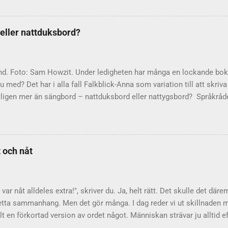
alister. Vid en presskonferens bad han helt plötsligt om ursäkt. St
eklamman, uttrycket att statsrådet " gjorde en hel pudel – lade sig
ål berättar själv i en artikel om hur han fick sin idé. Man kan också 
 eller nattduksbord?
el – underbara exempel på hur språket hela tiden finner nya vägar al
are som känner sig hugad att göra avbön, så finns det en debattsko
 måste vi ju påminna...
nd. Foto: Sam Howzit. Under ledigheten har många en lockande bok
 med? Det har i alla fall Falkblick-Anna som variation till att skriv
tligen mer än sängbord – nattduksbord eller nattygsbord? Språkråd
 som dominerar är nattduksbord . Det är dock inte fel att säga nat
tiklarna ofta hänvisar vidare till den vanligaste varianten. Varifr
bord, som är det ursprungliga ordet, härstammar från 1600-talet. D
som dåtidens damer hade sina toalettsaker i. Under 1700-talet kom 
 och nåt
sociation till nattyg som betyder nattdräkt eller nattmössa. Förr 
ller 'don'. Vad ligger då på Falkblick-Annas nattduksbord? Jo, bland
Ernestam . Dessutom läser jag alltid om det stora äpplet, inför ko
 var nåt alldeles extra!", skriver du. Ja, helt rätt. Det skulle det dä
detta sammanhang. Men det gör många. I dag reder vi ut skillnaden m
lt en förkortad version av ordet något. Människan strävar ju alltid ef
år det snabbare att säga "nåt" än "något"! I skrift ska dock detta lil