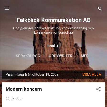
Fortsätt till huvudinnehåll
Falkblick Kommunikation AB
Copytjänster, språkgranskning, korrekturläsning och
kommunikationsuppdrag
Innehåll
SPRÅKBLOGG
COPYWRITER
MER…
Visar inlägg från oktober 19, 2008
VISA ALLA
I
n
Modern koncern
l
ä
20 oktober
g