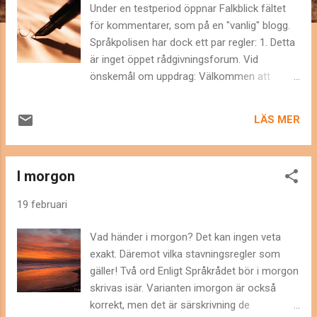
g
Under en testperiod öppnar Falkblick fältet
för kommentarer, som på en "vanlig" blogg.
Språkpolisen har dock ett par regler: 1. Detta
är inget öppet rådgivningsforum. Vid
önskemål om uppdrag: Välkommen att
skicka e-post . 2. Vid privata hälsningar:
Använd med fördel en annan
LÄS MER
kommunikationsväg. Tack! Väl mött här på
bloggen! PS. Detta gäller redan från förra
inlägget, om "i morgon". More
I morgon
19 februari
Vad händer i morgon? Det kan ingen veta
exakt. Däremot vilka stavningsregler som
gäller! Två ord Enligt Språkrådet bör i morgon
skrivas isär. Varianten imorgon är också
korrekt, men det är särskrivning de