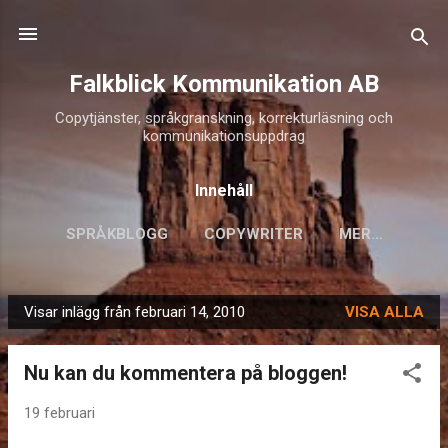
Fortsätt till huvudinnehåll
Falkblick Kommunikation AB
Copytjänster, språkgranskning, korrekturläsning och
kommunikationsuppdrag
Innehåll
SPRÅKBLOGG
COPYWRITER
MER…
Visar inlägg från februari 14, 2010
VISA ALLA
I
n
Nu kan du kommentera på bloggen!
l
ä
19 februari
g