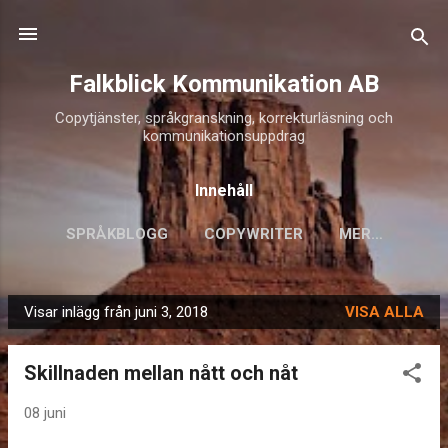
Fortsätt till huvudinnehåll
Falkblick Kommunikation AB
Copytjänster, språkgranskning, korrekturläsning och
kommunikationsuppdrag
Innehåll
SPRÅKBLOGG
COPYWRITER
MER…
Visar inlägg från juni 3, 2018
VISA ALLA
I
n
Skillnaden mellan nått och nåt
l
ä
08 juni
g