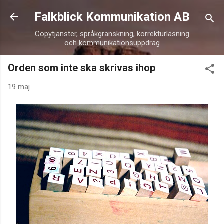
Fortsätt till huvudinnehåll
Falkblick Kommunikation AB
Copytjänster, språkgranskning, korrekturläsning
och kommunikationsuppdrag
Orden som inte ska skrivas ihop
19 maj