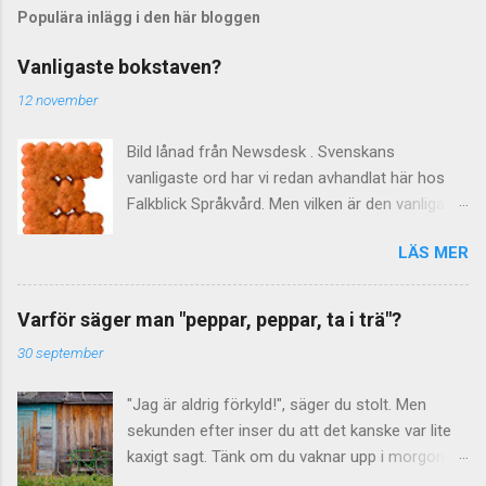
Populära inlägg i den här bloggen
Vanligaste bokstaven?
12 november
Bild lånad från Newsdesk . Svenskans
vanligaste ord har vi redan avhandlat här hos
Falkblick Språkvård. Men vilken är den vanligaste
bokstaven? Kanske onödigt vetande, eller
LÄS MER
också något att briljera med på nästa
tillställning ... Hur som helst har ni redan svaret,
efter att ha sett det delikata kexet ovan. Men
Varför säger man "peppar, peppar, ta i trä"?
hur vet man att det troligen är bokstaven e ? På
30 september
60-talet gjordes det beräkningar av "de svenska
bokstävernas relativa frekvens" berättar
"Jag är aldrig förkyld!", säger du stolt. Men
Språkrådet . Som underlag använde man
sekunden efter inser du att det kanske var lite
tidningstexter från 1965. Resultatet
kaxigt sagt. Tänk om du vaknar upp i morgon
publicerades sedan i Nusvensk ordbok I–IV och
bitti och är just förkyld? Bäst att säga "peppar,