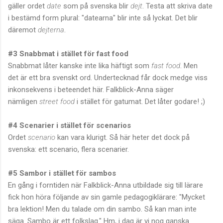
gäller ordet
date
som på svenska blir
dejt
. Testa att skriva date
i bestämd form plural: "datearna" blir inte så lyckat. Det blir
däremot
dejterna
.
#3 Snabbmat i stället för fast food
Snabbmat låter kanske inte lika häftigt som
fast food
. Men
det är ett bra svenskt ord. Undertecknad får dock medge viss
inkonsekvens i beteendet här. Falkblick-Anna säger
nämligen
street food
i stället för gatumat. Det låter godare! ;)
#4 Scenarier i stället för scenarios
Ordet
scenario
kan vara klurigt. Så här heter det dock på
svenska: ett scenario, flera scenarier.
#5 Sambor i stället för sambos
En gång i forntiden när Falkblick-Anna utbildade sig till lärare
fick hon höra följande av sin gamle pedagogiklärare: "Mycket
bra lektion! Men du talade om din sambo. Så kan man inte
säga. Sambo är ett folkslag." Hm, i dag är vi nog ganska