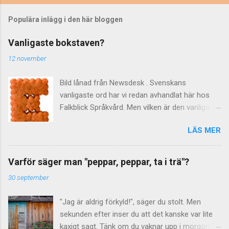
Populära inlägg i den här bloggen
Vanligaste bokstaven?
12 november
Bild lånad från Newsdesk . Svenskans
vanligaste ord har vi redan avhandlat här hos
Falkblick Språkvård. Men vilken är den vanligaste
bokstaven? Kanske onödigt vetande, eller
LÄS MER
också något att briljera med på nästa
tillställning ... Hur som helst har ni redan svaret,
efter att ha sett det delikata kexet ovan. Men
Varför säger man "peppar, peppar, ta i trä"?
hur vet man att det troligen är bokstaven e ? På
30 september
60-talet gjordes det beräkningar av "de svenska
bokstävernas relativa frekvens" berättar
"Jag är aldrig förkyld!", säger du stolt. Men
Språkrådet . Som underlag använde man
sekunden efter inser du att det kanske var lite
tidningstexter från 1965. Resultatet
kaxigt sagt. Tänk om du vaknar upp i morgon