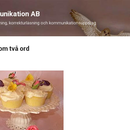
Fortsätt till huvudinnehåll
unikation AB
ning, korrekturläsning och kommunikationsuppdrag
om två ord