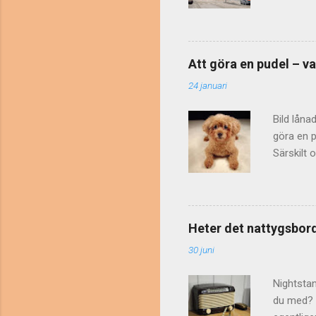
markplan,
också va
bostäder 
inte hör
Att göra en pudel – va
klassas s
24 januari
definiera
våning". S
Bild låna
göra en p
Särskilt 
. År 2002
Vid en pr
uttrycket
själv i e
Heter det nattygsbord
underbara
30 juni
känner si
påminna..
Nightsta
du med? D