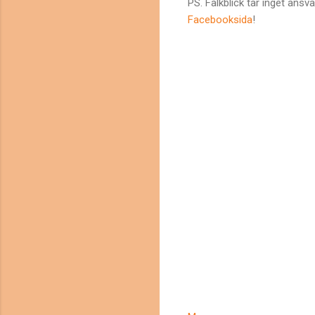
PS. Falkblick tar inget ansv
Facebooksida
!