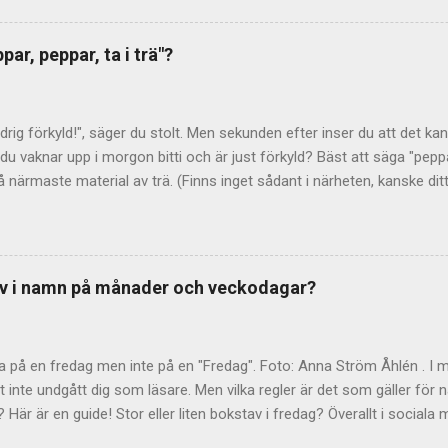
ultatet publicerades sedan i Nusvensk ordbok I–IV och i Tiotusen i t
aler och gemener (alltså stora och små varianter av samma bokstav
ar, peppar, ta i trä"?
enheter. Vad det här betyder för statistiken vet man tyvärr inte. När
äverna) ser i alla fall "vanlig- hetsordningen" ut så här: 1. e 2. a 3. 
ljden: t r s i l d o m k g v ä f h u p å ö b c y j x w ...
ldrig förkyld!", säger du stolt. Men sekunden efter inser du att det kans
u vaknar upp i morgon bitti och är just förkyld? Bäst att säga "peppar
 närmaste material av trä. (Finns inget sådant i närheten, kanske ditt
er bra?) Kryddor på lyckan Uttrycket "peppar, peppar, ta i trä" betyde
nde kryddor på sin lycka, så att den inte ska locka till sig onda makt
kan föreställt sig att det finns illvilliga makter, som vill sätta stopp 
 utföra olika riter vill man gardera sig och förhindra detta. Obehagli
tav i namn på månader och veckodagar?
Dra dit pepparn växer" var ett uttryck redan på 1700-talet. Troligen 
hemland, som var känt för sitt obehagliga klimat. Trä från korset Så
 – varf...
a på en fredag men inte på en "Fredag". Foto: Anna Ström Åhlén . I 
t inte undgått dig som läsare. Men vilka regler är det som gäller fö
Här är en guide! Stor eller liten bokstav i fredag? Överallt i social
t Fredag!" och "Skolan börjar på Måndag den 15 Augusti". Nej, nej, nej 