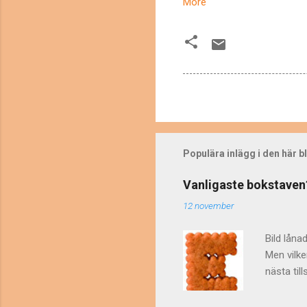
More
Populära inlägg i den här 
Vanligaste bokstaven
12 november
Bild låna
Men vilke
nästa til
vet man a
bokstäver