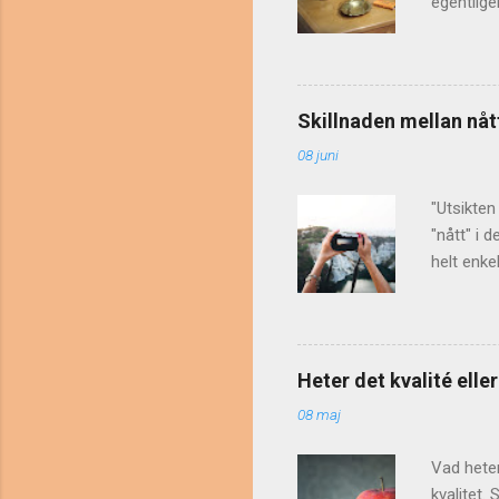
egentlig
form som
ordboksar
Nattduks
nattduk s
Skillnaden mellan nåt
genom ass
08 juni
'saker' e
av Maria 
"Utsikten
"nått" i 
helt enke
nog går d
t. Ordet 
böjningsf
Verbet nå
Heter det kvalité eller
Förklarin
08 maj
följas a
...
Vad heter
kvalitet.