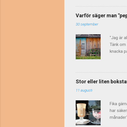
1965. Res
att vers
Varför säger man "pepp
separata 
30 september
små bokst
ordningsfö
"Jag är a
Tänk om d
knacka på
huvud dug
avskräcka
ju männis
Genom att
Stor eller liten boks
peppar? "
11 augusti
pepparns 
knacka på
Fika gärn
har säker
månader? 
"Nu är de