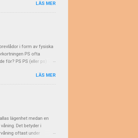
LÄS MER
nkel: Namn på veckodagar
ngelskan Varför skriver då
tvärtom. Att skriva Friday
ona på annat sätt Vissa
ch skriver därför stor
"brevlådor i form av fysiska
förkortningen PS ofta
de för? PS PS (eller ps)
nets post scriptum , som
LÄS MER
ll göra ett tillägg till sin
en i ett PS med
man vet. Inte heller finns
en vanligaste förklaringen:
 att förkortningen är helt
kallas lägenhet medan en
 våning. Det betyder i
rvåning oftast under