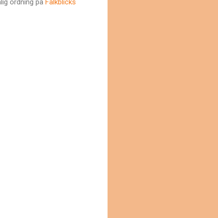
nlig ordning på
Falkblicks