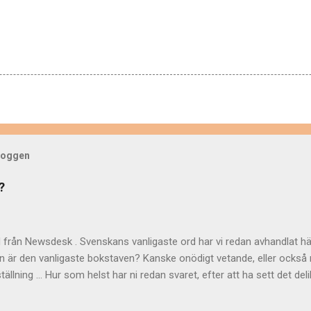
bloggen
?
d från Newsdesk . Svenskans vanligaste ord har vi redan avhandlat hä
n är den vanligaste bokstaven? Kanske onödigt vetande, eller också n
lställning ... Hur som helst har ni redan svaret, efter att ha sett det d
tt det troligen är bokstaven e ? På 60-talet gjordes det beräkningar
nas relativa frekvens" berättar Språkrådet . Som underlag använde m