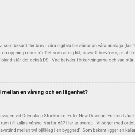
ation och Språkrådet . Liten bokstav gäller i svenskan Regeln är e
er ska inledas med liten bokstav i svenskan. Stor bokstav gäller i e
stor bokstav? Kanske är det engelskan som förvillar, för där är det 
t är helt korrekt. Men i Sverige heter det fredag och augusti . Bet
har sina egna regler: "Jag vill ju betona veckodagen eller månaden, o
 vi som bekant fler brev i våra digitala brevlådor än våra analoga (läs 
er en öppning i dörren"). Det som är sig likt, oavsett brevform, är att 
Ibland står det också DS . Vad betyder förkortningarna och vad står 
land också med punkter (P.S. eller p.s.). Det är en förkortning av lati
fter det skrivna". Förkortningen används, även internationellt, när man vi
rungliga text. DS I svenskspråkiga sammanhang avslutas ibland text
na DS. Är detta också en latinsk förkortning, månne? Nej, inte så vitt 
ad mellan en våning och en lägenhet?
ernationell bakgrund eller motsvarighet till DS. Språkrådet pekar på d
år som förkortning för "densamma" eller "densamme". De anser också
svägen vid Odenplan i Stockholm. Foto: New Orseund. En liten tvåa 
rum i fil kallas våning. Varför då? Här är svaret. Vi börjar med ordet
avstånd mellan två bjälklag i en byggnad". Som bekant ligger en källa