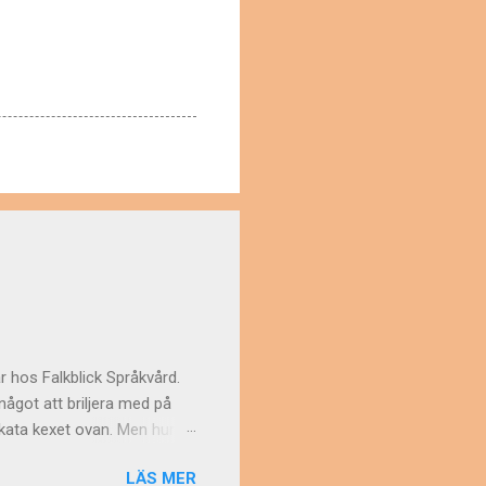
r hos Falkblick Språkvård.
ågot att briljera med på
elikata kexet ovan. Men hur
 av "de svenska
LÄS MER
an tidningstexter från