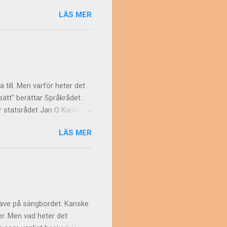
et. Men en våning kan ju
LÄS MER
början användes om
 med flera rum i fil. Vem har
ust sådana bostäder som
lan. Ordet lägenhet då? Det
, våning; ofta: mindre
a till. Men varför heter det
ätt" berättar Språkrådet .
ar statsrådet Jan O Karlsson
rädande mot journalister.
LÄS MER
ade Pål Jebsen, reklamman,
e med benen". Pål berättar
er en prettopudel –
. Är det någon läsare som
är! Slutligen måste vi ju
rave på sängbordet. Kanske
ter. Men vad heter det