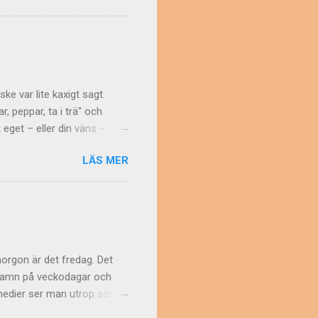
opp (1972). Ett problem var
) blev behandlade som
 det gäller gemenerna (de
n Resten har den här
ke var lite kaxigt sagt.
, peppar, ta i trä" och
 eget – eller din väns –
r att man strör
LÄS MER
er. Sedan urminnes tider har
för lycka och framgång.
gt klimat Men varför just
syftade man på Guyana ,
 var det träbiten man ska
morgon är det fredag. Det
r namn på veckodagar och
a medier ser man utrop som
... säger Falkblick