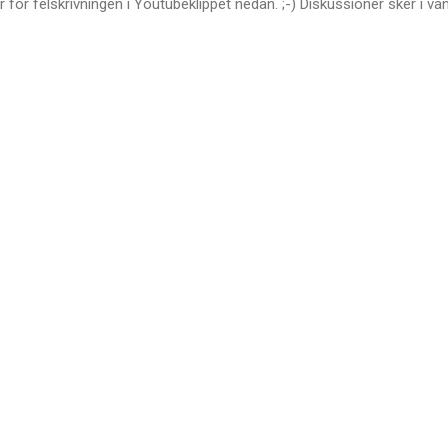
ar för felskrivningen i Youtubeklippet nedan. ;-) Diskussioner sker i va