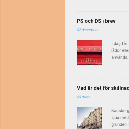
Kommunik
och månad
så många 
PS och DS i brev
och Augus
02 december
personer 
bokstav...
I dag får
lådor ell
används. 
skrivs ib
betyder "e
egen ursp
bokstäver
Vad är det för skilln
någon int
09 mars
att DS st
onödig....
Karlsberg
sjua med 
grunden "