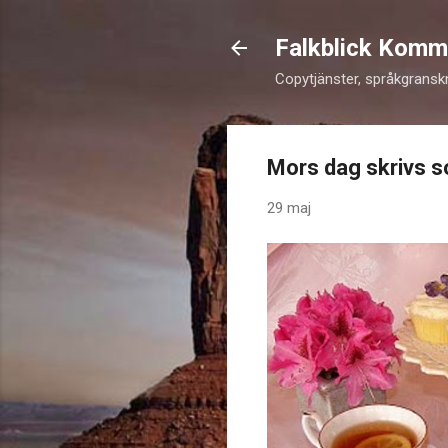
Falkblick Komm
Copytjänster, språkgransk
Mors dag skrivs s
29 maj