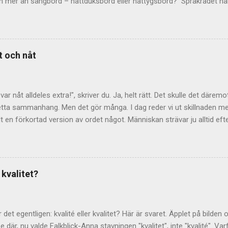
en mer än sängbord – nattduksbord eller nattygsbord? Språkrådet ha
 dominerar är nattduksbord . Det är dock inte fel att säga nattygsb
tiklarna ofta hänvisar vidare till den vanligaste varianten. Varifrån
bord, som är det ursprungliga ordet, härstammar från 1600-talet. D
om dåtidens damer hade sina toalettsaker i. Under 1700-talet kom s
t och nåt
ociation till nattyg som betyder nattdräkt eller nattmössa. Förr ku
ller 'don'. Vad ligger då på Falkblick-Annas nattduksbord? Jo, bland 
Ernestam . Dessutom läser jag alltid om det stora äpplet, inför komm
 var nåt alldeles extra!", skriver du. Ja, helt rätt. Det skulle det däre
detta sammanhang. Men det gör många. I dag reder vi ut skillnaden mel
lt en förkortad version av ordet något. Människan strävar ju alltid eft
et snabbare att säga "nåt" än "något"! I skrift ska dock detta lilla or
nått, med två t, betyder nåt (haha) helt annat! Då handlar det nämlige
ormen supinum. Meningen "Jag hade äntligen nått fram till mitt mål" 
 böjs ju så här: nå, nådde, nått. Varför skriver då så många nåt, i b
 kvalitet?
gen ligger säkerligen i ordets uttal: Det uttalas ju med kort a och kort
v dubbla konsonanter. (Undantag finns dock, som i dessa exempel: 
 det egentligen: kvalité eller kvalitet? Här är svaret. Äpplet på bilden
 Se där, nu valde Falkblick-Anna stavningen "kvalitet", inte "kvalité". V