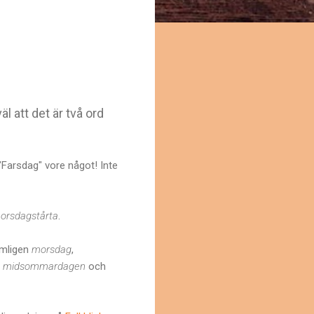
l att det är två ord
("Farsdag" vore något! Inte
orsdagstårta
.
ämligen
morsdag
,
r
midsommardagen
och