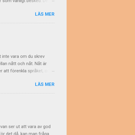
r som vanligt besked. Den
ord även om
LÄS MER
 kommer då orden?
å syftade man på den
edan ordet nattygsbord,
nde nämligen tyg betyda
annat Den sårade pianisten
an...
mot inte vara om du skrev
lan nått och nåt. Nåt är
er att förenkla språket, och
d bara skrivas med ett enda
LÄS MER
n om verbet nå i
är ett exempel på detta.
etydelsen något, med två t?
a vokaler brukar ju oftast
kam, man, mun och fem.) Men
 ovan ser ut att vara av god
arför det då, kan man fråga