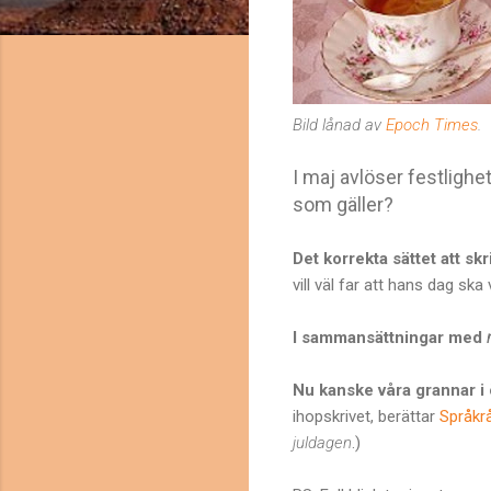
Bild lånad av
Epoch Times
.
I maj avlöser festlighe
som gäller?
Det korrekta sättet att sk
vill väl far att hans dag ska
I sammansättningar med
Nu kanske våra grannar i 
ihopskrivet, berättar
Språkr
juldagen
.)