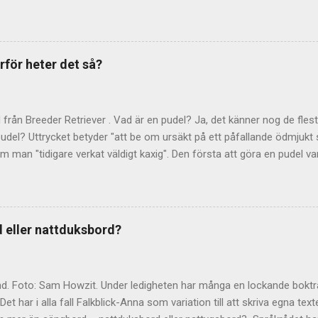
 medan en vindsvåning ligger – just det – på vinden, direkt under tak
ra detsamma som en bostadslägenhet. Det beror på att ordet från 
som upptog ett helt våningsplan – alltså just stora, ståtliga våningar
t talas om begreppet paradvåning? Begreppet våning lever kvar om j
rför heter det så?
om "större lägenheter". Men i dag upptar de sällan ett helt våningsp
s i SAOB som "( med kök l. kokvrå försedd) bostad (särsk. i hyreshus)
jälv bor jag varken i våning...
d från Breeder Retriever . Vad är en pudel? Ja, det känner nog de flest
udel? Uttrycket betyder "att be om ursäkt på ett påfallande ödmjukt s
om man "tidigare verkat väldigt kaxig". Den första att göra en pudel v
 hamnade han i blåsväder på grund av dubbla löner och arrogant uppt
esskonferens bad han helt plötsligt om ursäkt. Strax därefter mynt
 att statsrådet " gjorde en hel pudel – lade sig på rygg och sprattlad
n artikel om hur han fick sin idé. Man kan också göra en halv pudel ell
 eller nattduksbord?
 exempel på hur språket hela tiden finner nya vägar allt efter behov
g hugad att göra avbön, så finns det en debattskola i ämnet. Läs och l
.
nd. Foto: Sam Howzit. Under ledigheten har många en lockande bokt
et har i alla fall Falkblick-Anna som variation till att skriva egna tex