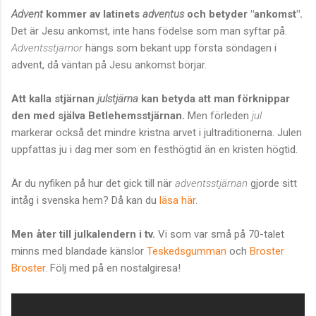
Advent
kommer av latinets
adventus
och betyder "ankomst".
Det är Jesu ankomst, inte hans födelse som man syftar på.
Adventsstjärnor
hängs som bekant upp första söndagen i
advent, då väntan på Jesu ankomst börjar.
Att kalla stjärnan
julstjärna
kan betyda att man förknippar
den med själva Betlehemsstjärnan.
Men förleden
jul
markerar också det mindre kristna arvet i jultraditionerna. Julen
uppfattas ju i dag mer som en festhögtid än en kristen högtid.
Är du nyfiken på hur det gick till när
adventsstjärnan
gjorde sitt
intåg i svenska hem? Då kan du
läsa här
.
Men åter till julkalendern i tv.
Vi som var små på 70-talet
minns med blandade känslor
Teskedsgumman
och
Broster
Broster
. Följ med på en nostalgiresa!