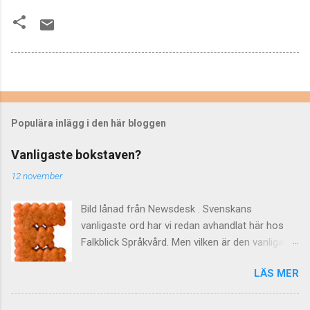
Populära inlägg i den här bloggen
Vanligaste bokstaven?
12 november
Bild lånad från Newsdesk . Svenskans
vanligaste ord har vi redan avhandlat här hos
Falkblick Språkvård. Men vilken är den vanligaste
bokstaven? Kanske onödigt vetande, eller
LÄS MER
också något att briljera med på nästa
tillställning ... Hur som helst har ni redan svaret,
efter att ha sett det delikata kexet ovan. Men