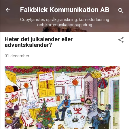
Fortsätt till huvudinnehåll
Falkblick Kommunikation AB
Copytjänster, språkgranskning, korrekturläsning
och kommunikationsuppdrag
Heter det julkalender eller
adventskalender?
01 december