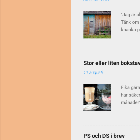
gäller ge
Resten har
"Jag är a
Tänk om d
knacka på
huvud dug
avskräcka
har ju mä
framgång.
Stor eller liten boks
varför ju
11 augusti
Guyana , 
man ska 
Fika gärn
har säker
månader? 
"Nu är de
Kommunik
och månad
då så mån
PS och DS i brev