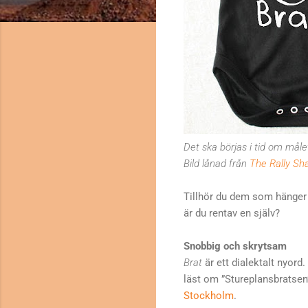
Det ska börjas i tid om målet
Bild lånad från
The Rally Sh
Tillhör du dem som hänger 
är du rentav en själv?
Snobbig och skrytsam
Brat
är ett dialektalt nyord
läst om ”Stureplansbratsen
Stockholm
.