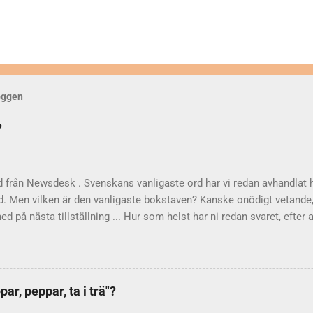
loggen
?
d från Newsdesk . Svenskans vanligaste ord har vi redan avhandlat 
d. Men vilken är den vanligaste bokstaven? Kanske onödigt vetande,
med på nästa tillställning ... Hur som helst har ni redan svaret, efter 
n. Men hur vet man att det troligen är bokstaven e ? På 60-talet gjo
bokstävernas relativa frekvens" berättar Språkrådet . Som underla
exter från 1965. Resultatet publicerades sedan i Nusvensk ordbok I–
Ett problem var att versaler och gemener (alltså stora och små var
ar, peppar, ta i trä"?
ndlade som separata enheter. Vad det här betyder för statistiken ve