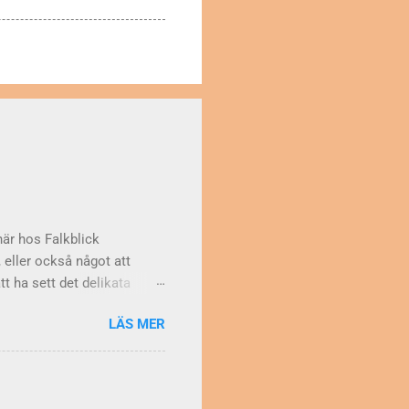
här hos Falkblick
 eller också något att
att ha sett det delikata
rdes det beräkningar av "de
LÄS MER
g använde man
IV och i Tiotusen i topp
ianter av samma bokstav)
t man tyvärr inte. När det