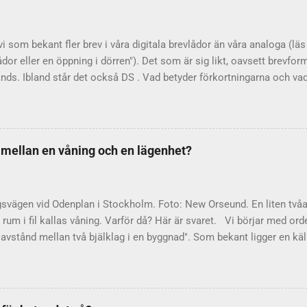
h August är helt korrekt. Men i Sverige heter det fredag och august
soner har sina egna regler: "Jag vill ju betona veckodagen eller må
tav...
 vi som bekant fler brev i våra digitala brevlådor än våra analoga (läs
ådor eller en öppning i dörren"). Det som är sig likt, oavsett brevfor
nds. Ibland står det också DS . Vad betyder förkortningarna och vad 
s ibland också med punkter (P.S. eller p.s.). Det är en förkortning av
er "efter det skrivna". Förkortningen används, även internationellt, n
egen ursprungliga text. DS I svenskspråkiga sammanhang avslutas ibl
na DS. Är detta också en latinsk förkortning, månne? Nej, inte så vit
d mellan en våning och en lägenhet?
ernationell bakgrund eller motsvarighet till DS. Språkrådet pekar på
ngen: att DS står som förkortning för "densamma" eller "densamme".
ngen är helt onödig....
gsvägen vid Odenplan i Stockholm. Foto: New Orseund. En liten två
rum i fil kallas våning. Varför då? Här är svaret. Vi börjar med orde
avstånd mellan två bjälklag i en byggnad". Som bekant ligger en käl
 medan en vindsvåning ligger – just det – på vinden, direkt under t
ra detsamma som en bostadslägenhet. Det beror på att ordet från
som upptog ett helt våningsplan – alltså just stora, ståtliga våninga
 hört talas om begreppet paradvåning? Begreppet våning lever kvar 