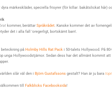
 dyra märkeskläder, speciella frisyrer (för killar: bakåtslickat hår) o
rik
brat
kommer, berättar
Språkrådet
. Kanske kommer det av fornenge
yder det i alla fall 'oregerligt, bortskämt barn'.
 beteckning på
Holmby Hills Rat Pack
i 50-talets Hollywood. På 80-
p unga Hollywoodstjärnor. Sedan dess har det allmänt kommit att
upper.
världen slår väl den i
Björn Gustafssons
gestalt? Han är ju bara
top
u välkommen till
Falkblicks Facebooksida
!