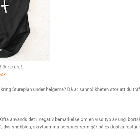
 är en brat.
ack
.
kring Stureplan under helgerna? Då är sannolikheten stor att du trä
. Ofta används det i negativ bemärkelse om en viss typ av ung, borts
”, dvs snobbiga, skrytsamma personer som går på exklusiva restau