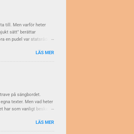
ingsplan. Ordet lägenhet
 hyreshus), våning; ofta:
ta till. Men varför heter
jukt sätt" berättar
öra en pudel var statsrådet
och arrogant uppträdande
LÄS MER
rax därefter myntade Pål
 på rygg och sprattlade med
göra en halv pudel eller en
lt efter behov. Är det
la i ämnet. Läs och lär!
trave på sängbordet.
a egna texter. Men vad heter
et har som vanligt besked.
tygsbord även om
LÄS MER
ån kommer då orden?
å syftade man på den