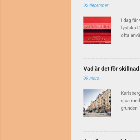
Friday oc
02 december
Vissa per
stor boks
I dag får
fysiska l
ofta anvä
ps) skriv
som betyd
till sin 
bokstäver
Vad är det för skillna
någon int
09 mars
förklari
förkortni
Karlsber
sjua med 
grunden "
markplan,
också va
bostäder 
har inte