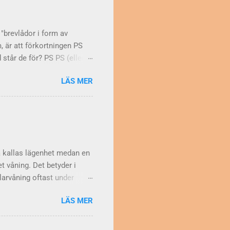
i . Betona på annat sätt
naden, och skriver därför
 "brevlådor i form av
m, är att förkortningen PS
står de för? PS PS (eller
 latinets post scriptum ,
LÄS MER
är man vill göra ett tillägg
and texten i ett PS med
t man vet. Inte heller finns
 den vanligaste
 De anser också att
a kallas lägenhet medan en
t våning. Det betyder i
larvåning oftast under
aket. Men en våning kan ju
LÄS MER
 början användes om
r med flera rum i fil. Vem
om just sådana bostäder