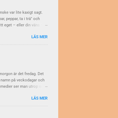
 så här: 1. e 2. a 3. n
...
nske var lite kaxigt sagt.
r, peppar, ta i trä" och
tt eget – eller din väns –
er att man strör
LÄS MER
akter. Sedan urminnes tider
topp för lycka och
tta. Obehagligt klimat Men
t. Troligen syftade man på
korset Så var det träbiten
morgon är det fredag. Det
för namn på veckodagar och
la medier ser man utrop som
j ... säger Falkblick
LÄS MER
 enkel: Namn på veckodagar
 engelskan Varför skriver
det tvärtom. Att skriva