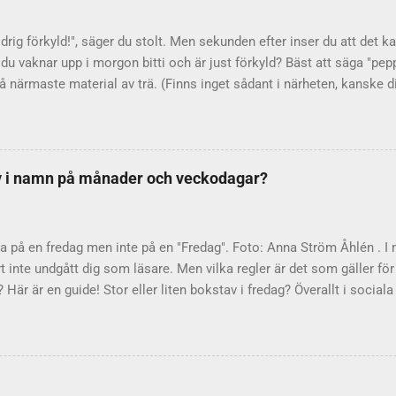
menerna (de små bokstäverna) ser i alla fall "vanlig- hetsordningen" ut
 den här ordningsföljden: t r s i l d o m k g v ä f h u p å ö b c y j x w 
ldrig förkyld!", säger du stolt. Men sekunden efter inser du att det ka
u vaknar upp i morgon bitti och är just förkyld? Bäst att säga "peppa
 närmaste material av trä. (Finns inget sådant i närheten, kanske di
er bra?) Kryddor på lyckan Uttrycket "peppar, peppar, ta i trä" betyd
nde kryddor på sin lycka, så att den inte ska locka till sig onda m
nniskan föreställt sig att det finns illvilliga makter, som vill sätta s
 Genom att utföra olika riter vill man gardera sig och förhindra de
tav i namn på månader och veckodagar?
st peppar? "Dra dit pepparn växer" var ett uttryck redan på 1700-tale
pepparns hemland, som var känt för sitt obehagliga klimat. Trä från 
knacka på – varf...
a på en fredag men inte på en "Fredag". Foto: Anna Ström Åhlén . I 
t inte undgått dig som läsare. Men vilka regler är det som gäller 
Här är en guide! Stor eller liten bokstav i fredag? Överallt i socia
t Fredag!" och "Skolan börjar på Måndag den 15 Augusti". Nej, nej, ne
ation och Språkrådet . Liten bokstav gäller i svenskan Regeln är
er ska inledas med liten bokstav i svenskan. Stor bokstav gäller i
ga stor bokstav? Kanske är det engelskan som förvillar, för där är 