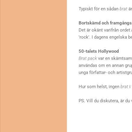
Typiskt för en sådan
brat
är
Bortskämd och framgångs
Det är okänt varifrån ordet
'rock'. I dagens engelska bet
50-talets Hollywood
Brat
pack
var en skämtsam
användas om en annan grup
unga författar- och artistgr
Hur som helst, ingen
brat
i 
PS. Vill du diskutera, är d