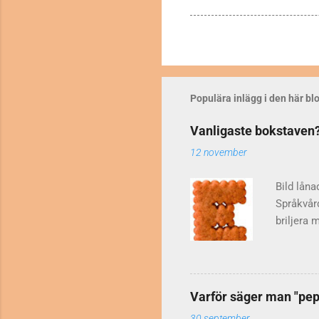
Populära inlägg i den här b
Vanligaste bokstaven
12 november
Bild låna
Språkvår
briljera 
kexet ova
svenska 
tidningst
(1972). 
Varför säger man "pepp
blev beha
30 september