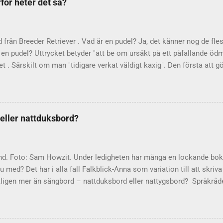
rför heter det så?
as som "större lägenheter". Men i dag upptar de sällan ett helt vån
efinieras i SAOB som "( med kök l. kokvrå försedd) bostad (särsk. i
ning". Själv bor jag varken i våning...
d från Breeder Retriever . Vad är en pudel? Ja, det känner nog de fles
en pudel? Uttrycket betyder "att be om ursäkt på ett påfallande ödm
t . Särskilt om man "tidigare verkat väldigt kaxig". Den första att g
rlsson . År 2002 hamnade han i blåsväder på grund av dubbla löner 
alister. Vid en presskonferens bad han helt plötsligt om ursäkt. St
eklamman, uttrycket att statsrådet " gjorde en hel pudel – lade sig
ål berättar själv i en artikel om hur han fick sin idé. Man kan också 
 eller nattduksbord?
el – underbara exempel på hur språket hela tiden finner nya vägar al
are som känner sig hugad att göra avbön, så finns det en debattsko
 måste vi ju påminna...
nd. Foto: Sam Howzit. Under ledigheten har många en lockande bok
 med? Det har i alla fall Falkblick-Anna som variation till att skriv
tligen mer än sängbord – nattduksbord eller nattygsbord? Språkråd
 som dominerar är nattduksbord . Det är dock inte fel att säga nat
tiklarna ofta hänvisar vidare till den vanligaste varianten. Varifr
bord, som är det ursprungliga ordet, härstammar från 1600-talet. D