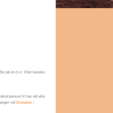
ffar på en
brat
. Eller kanske
kämd person.Vi har väl alla
ranger vid
Stureplan i