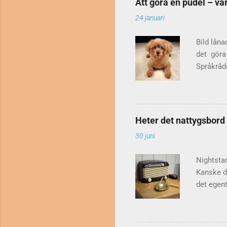
Att göra en pudel – va
som klass
24 januari
då? Det d
mindre vå
Bild låna
det göra 
Språkråde
Jan O Ka
mot journ
Jebsen, r
benen". P
Heter det nattygsbord
prettopud
30 juni
någon läs
Slutligen
Nightsta
Kanske du
det egen
Den form
ordboksar
Nattduks