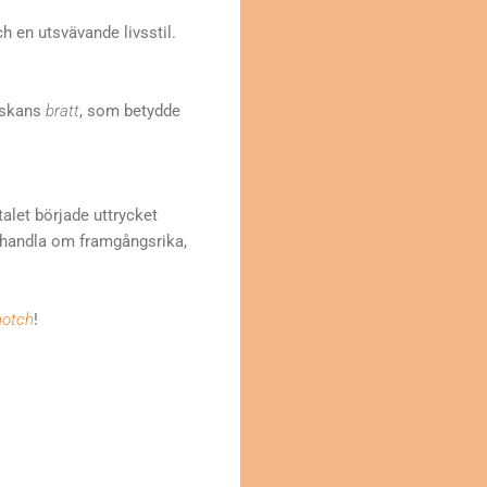
ch en utsvävande livsstil.
lskans
bratt
, som betydde
talet började uttrycket
 handla om framgångsrika,
notch
!