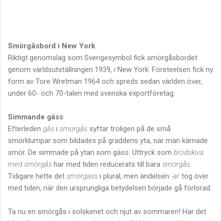
Smörgåsbord i New York
Riktigt genomslag som Sverigesymbol fick smörgåsbordet
genom världsutställningen 1939, i New York. Företeelsen fick ny
form av Tore Wretman 1964 och spreds sedan världen över,
under 60- och 70-talen med svenska exportföretag.
Simmande gäss
Efterleden
gås
i
smörgås
syftar troligen på de små
smörklumpar som bildades på gräddens yta, när man kärnade
smör. De simmade på ytan som gäss. Uttryck som
brödskiva
med smörgås
har med tiden reducerats till bara
smörgås
.
Tidigare hette det
smörgäss
i plural, men ändelsen
-ar
tog över
med tiden, när den ursprungliga betydelsen började gå förlorad.
Ta nu en smörgås i solskenet och njut av sommaren! Har det