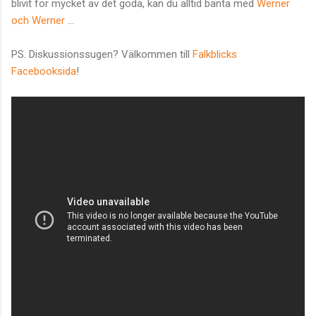
blivit för mycket av det goda, kan du alltid banta med
Werner
och Werner
...
PS. Diskussionssugen? Välkommen till
Falkblicks
Facebooksida
!