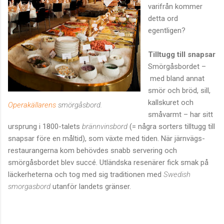
varifrån kommer
detta ord
egentligen?
Tilltugg till snapsar
Smörgåsbordet –
med bland annat
smör och bröd, sill,
kallskuret och
Operakällarens
smörgåsbord.
småvarmt – har sitt
ursprung i 1800-talets
brännvinsbord
(= några sorters tilltugg till
snapsar före en måltid), som växte med tiden. När järnvägs-
restaurangerna kom behövdes snabb servering och
smörgåsbordet blev succé. Utländska resenärer fick smak på
läckerheterna och tog med sig traditionen med
Swedish
smorgasbord
utanför landets gränser.