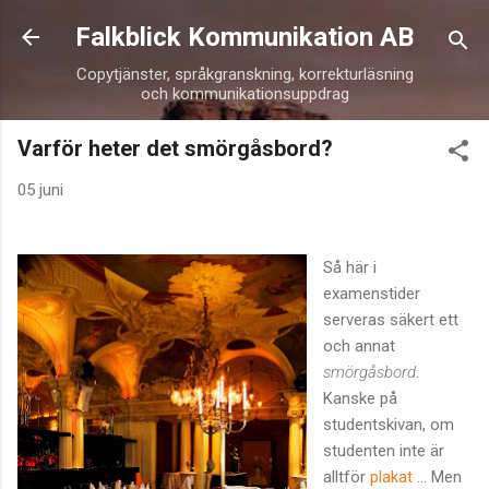
Fortsätt till huvudinnehåll
Falkblick Kommunikation AB
Copytjänster, språkgranskning, korrekturläsning
och kommunikationsuppdrag
Varför heter det smörgåsbord?
05 juni
Så här i
examenstider
serveras säkert ett
och annat
smörgåsbord
.
Kanske på
studentskivan, om
studenten inte är
alltför
plakat
... Men