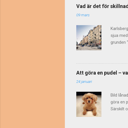
bokstäver
Vad är det för skilln
någon int
09 mars
att DS st
onödig....
Karlsberg
sjua med 
grunden "
markplan,
också va
bostäder 
inte hör
Att göra en pudel – va
klassas s
24 januari
definiera
våning". S
Bild låna
göra en p
Särskilt 
. År 2002
Vid en pr