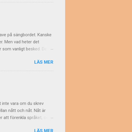
e med benen". Pål berättar
er en prettopudel –
. Är det någon läsare som
är! Slutligen måste vi ju
rave på sängbordet. Kanske
ter. Men vad heter det
r som vanligt besked. Den
ord även om
LÄS MER
 kommer då orden?
å syftade man på den
edan ordet nattygsbord,
nde nämligen tyg betyda
annat Den sårade pianisten
an...
mot inte vara om du skrev
lan nått och nåt. Nåt är
er att förenkla språket, och
d bara skrivas med ett enda
LÄS MER
n om verbet nå i