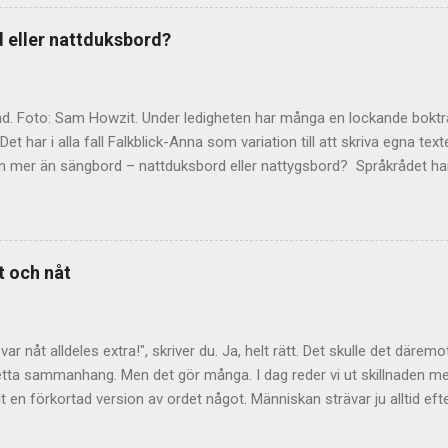
 att statsrådet " gjorde en hel pudel – lade sig på rygg och sprattlad
n artikel om hur han fick sin idé. Man kan också göra en halv pudel ell
 eller nattduksbord?
 exempel på hur språket hela tiden finner nya vägar allt efter behov
g hugad att göra avbön, så finns det en debattskola i ämnet. Läs och l
.
nd. Foto: Sam Howzit. Under ledigheten har många en lockande bokt
et har i alla fall Falkblick-Anna som variation till att skriva egna tex
en mer än sängbord – nattduksbord eller nattygsbord? Språkrådet ha
 dominerar är nattduksbord . Det är dock inte fel att säga nattygsb
tiklarna ofta hänvisar vidare till den vanligaste varianten. Varifrån
bord, som är det ursprungliga ordet, härstammar från 1600-talet. D
om dåtidens damer hade sina toalettsaker i. Under 1700-talet kom s
t och nåt
ociation till nattyg som betyder nattdräkt eller nattmössa. Förr ku
ller 'don'. Vad ligger då på Falkblick-Annas nattduksbord? Jo, bland 
Ernestam . Dessutom läser jag alltid om det stora äpplet, inför komm
 var nåt alldeles extra!", skriver du. Ja, helt rätt. Det skulle det däre
detta sammanhang. Men det gör många. I dag reder vi ut skillnaden mel
lt en förkortad version av ordet något. Människan strävar ju alltid eft
et snabbare att säga "nåt" än "något"! I skrift ska dock detta lilla or
nått, med två t, betyder nåt (haha) helt annat! Då handlar det nämlige