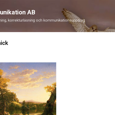
Fortsätt till huvudinnehåll
unikation AB
ning, korrekturläsning och kommunikationsuppdrag
nick