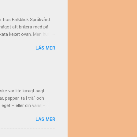
r hos Falkblick Språkvård.
ågot att briljera med på
elikata kexet ovan. Men hur
 av "de svenska
LÄS MER
an tidningstexter från
opp (1972). Ett problem var
) blev behandlade som
 det gäller gemenerna (de
n Resten har den här
ke var lite kaxigt sagt.
, peppar, ta i trä" och
 eget – eller din väns –
r att man strör
LÄS MER
er. Sedan urminnes tider har
för lycka och framgång.
gt klimat Men varför just