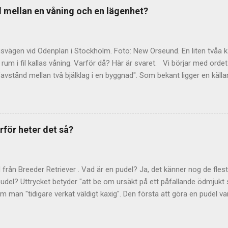
na DS. Är detta också en latinsk förkortning, månne? Nej, inte så vitt 
ad mellan en våning och en lägenhet?
ernationell bakgrund eller motsvarighet till DS. Språkrådet pekar på d
år som förkortning för "densamma" eller "densamme". De anser också
svägen vid Odenplan i Stockholm. Foto: New Orseund. En liten tvåa 
rum i fil kallas våning. Varför då? Här är svaret. Vi börjar med ordet
avstånd mellan två bjälklag i en byggnad". Som bekant ligger en källa
 medan en vindsvåning ligger – just det – på vinden, direkt under tak
ra detsamma som en bostadslägenhet. Det beror på att ordet från 
som upptog ett helt våningsplan – alltså just stora, ståtliga våningar
t talas om begreppet paradvåning? Begreppet våning lever kvar om j
rför heter det så?
om "större lägenheter". Men i dag upptar de sällan ett helt våningsp
s i SAOB som "( med kök l. kokvrå försedd) bostad (särsk. i hyreshus)
jälv bor jag varken i våning...
d från Breeder Retriever . Vad är en pudel? Ja, det känner nog de flest
udel? Uttrycket betyder "att be om ursäkt på ett påfallande ödmjukt s
om man "tidigare verkat väldigt kaxig". Den första att göra en pudel v
 hamnade han i blåsväder på grund av dubbla löner och arrogant uppt
esskonferens bad han helt plötsligt om ursäkt. Strax därefter mynt