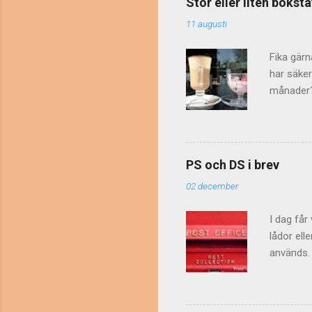
Stor eller liten boks
peppar? "
11 augusti
pepparns 
knacka på
Fika gärn
har säker
månader? 
"Nu är de
Kommunik
och månad
så många 
PS och DS i brev
och Augus
02 december
personer 
bokstav...
I dag får
lådor ell
används. 
skrivs ib
betyder "e
egen ursp