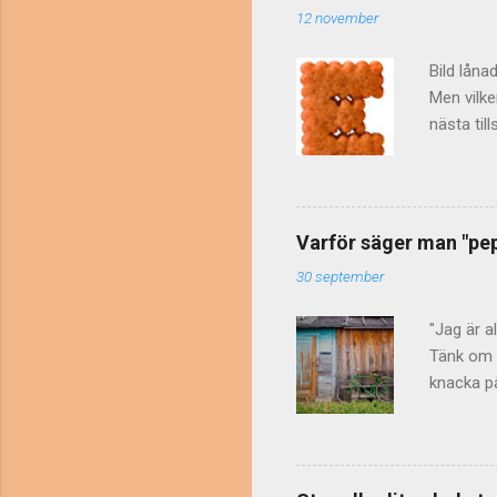
12 november
Bild låna
Men vilke
nästa til
vet man a
bokstäver
1965. Res
att vers
Varför säger man "pepp
separata 
30 september
små bokst
ordningsfö
"Jag är a
Tänk om d
knacka på
huvud dug
avskräcka
ju männis
Genom att