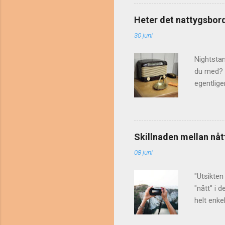
uttrycket
själv i e
Heter det nattygsbord
underbara
30 juni
känner si
påminna..
Nightsta
du med? D
egentlig
form som
ordboksar
Nattduks
nattduk s
Skillnaden mellan nåt
genom ass
08 juni
'saker' e
av Maria 
"Utsikten
"nått" i 
helt enke
nog går d
t. Ordet 