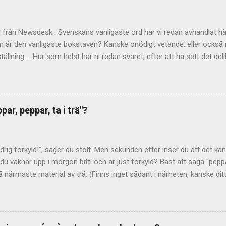
d från Newsdesk . Svenskans vanligaste ord har vi redan avhandlat hä
n är den vanligaste bokstaven? Kanske onödigt vetande, eller också n
lställning ... Hur som helst har ni redan svaret, efter att ha sett det d
tt det troligen är bokstaven e ? På 60-talet gjordes det beräkningar
nas relativa frekvens" berättar Språkrådet . Som underlag använde m
ultatet publicerades sedan i Nusvensk ordbok I–IV och i Tiotusen i t
aler och gemener (alltså stora och små varianter av samma bokstav
ar, peppar, ta i trä"?
enheter. Vad det här betyder för statistiken vet man tyvärr inte. När
äverna) ser i alla fall "vanlig- hetsordningen" ut så här: 1. e 2. a 3. 
ljden: t r s i l d o m k g v ä f h u p å ö b c y j x w ...
ldrig förkyld!", säger du stolt. Men sekunden efter inser du att det kans
u vaknar upp i morgon bitti och är just förkyld? Bäst att säga "peppar
 närmaste material av trä. (Finns inget sådant i närheten, kanske ditt
er bra?) Kryddor på lyckan Uttrycket "peppar, peppar, ta i trä" betyde
nde kryddor på sin lycka, så att den inte ska locka till sig onda makt
kan föreställt sig att det finns illvilliga makter, som vill sätta stopp 
 utföra olika riter vill man gardera sig och förhindra detta. Obehagli