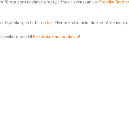
Den första som använde ordet
picknick
i svenskan var
Fredrika Bremer
 utflyktskorgen hittar du
här
. Eller också kanske du kan få lite inspir
 du välkommen till
Falkblicks Facebooksida
!