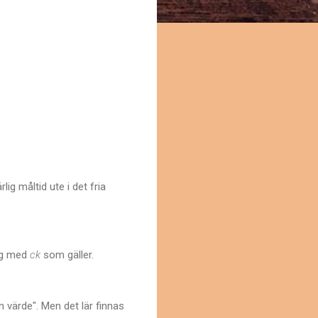
g måltid ute i det fria
ing med
ck
som gäller.
n värde". Men det lär finnas