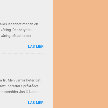
man vet. Inte heller finns
en vanligaste förklaringen:
 att förkortningen är helt
kallas lägenhet medan en
 våning. Det betyder i
rvåning oftast under
et. Men en våning kan ju
LÄS MER
början användes om
 med flera rum i fil. Vem har
ust sådana bostäder som
lan. Ordet lägenhet då? Det
, våning; ofta: mindre
a till. Men varför heter det
ätt" berättar Språkrådet .
ar statsrådet Jan O Karlsson
rädande mot journalister.
LÄS MER
ade Pål Jebsen, reklamman,