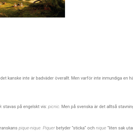
t kanske inte är badväder överallt. Men varför inte inmundiga en härli
k
stavas på engelskt vis:
picnic
. Men på svenska är det alltså stavn
ranskans
pique-nique.
Piquer
betyder "sticka" och
nique
"liten sak uta