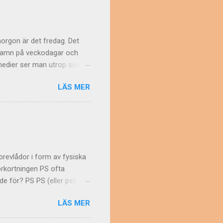
syftade man på Guyana ,
 var det träbiten man ska
morgon är det fredag. Det
r namn på veckodagar och
a medier ser man utrop som
... säger Falkblick
LÄS MER
nkel: Namn på veckodagar
ngelskan Varför skriver då
tvärtom. Att skriva Friday
ona på annat sätt Vissa
ch skriver därför stor
"brevlådor i form av fysiska
förkortningen PS ofta
de för? PS PS (eller ps)
nets post scriptum , som
LÄS MER
ll göra ett tillägg till sin
en i ett PS med