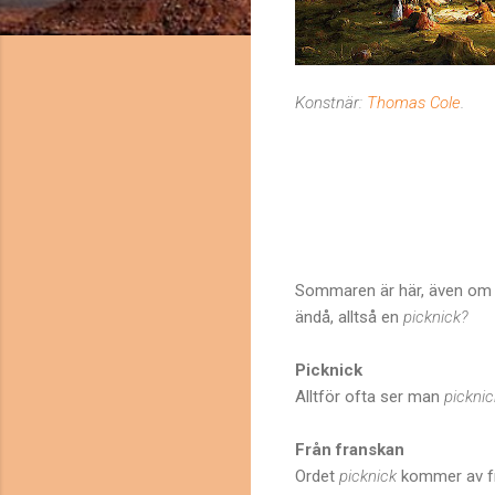
Konstnär:
Thomas Cole
.
Sommaren är här, även om de
ändå, alltså en
picknick?
Picknick
Alltför ofta ser man
picknic
Från franskan
Ordet
picknick
kommer av f