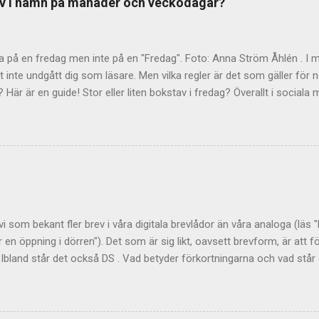
tav i namn på månader och veckodagar?
Dra dit pepparn växer" var ett uttryck redan på 1700-talet. Troligen 
hemland, som var känt för sitt obehagliga klimat. Trä från korset Så
 – varf...
a på en fredag men inte på en "Fredag". Foto: Anna Ström Åhlén . I 
t inte undgått dig som läsare. Men vilka regler är det som gäller fö
Här är en guide! Stor eller liten bokstav i fredag? Överallt i social
t Fredag!" och "Skolan börjar på Måndag den 15 Augusti". Nej, nej, nej 
ation och Språkrådet . Liten bokstav gäller i svenskan Regeln är e
er ska inledas med liten bokstav i svenskan. Stor bokstav gäller i e
stor bokstav? Kanske är det engelskan som förvillar, för där är det 
t är helt korrekt. Men i Sverige heter det fredag och augusti . Bet
har sina egna regler: "Jag vill ju betona veckodagen eller månaden, o
 vi som bekant fler brev i våra digitala brevlådor än våra analoga (läs 
er en öppning i dörren"). Det som är sig likt, oavsett brevform, är att 
Ibland står det också DS . Vad betyder förkortningarna och vad står 
land också med punkter (P.S. eller p.s.). Det är en förkortning av lati
fter det skrivna". Förkortningen används, även internationellt, när man vi
rungliga text. DS I svenskspråkiga sammanhang avslutas ibland text