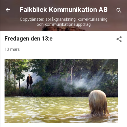
Fortsätt till huvudinnehåll
Falkblick Kommunikation AB
Copytjänster, språkgranskning, korrekturläsning
och kommunikationsuppdrag
Fredagen den 13:e
13 mars