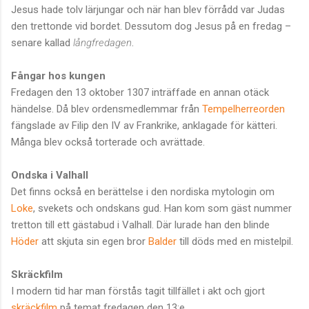
Jesus hade tolv lärjungar och när han blev förrådd var Judas
den trettonde vid bordet. Dessutom dog Jesus på en fredag –
senare kallad
långfredagen
.
Fångar hos kungen
Fredagen den 13 oktober 1307 inträffade en annan otäck
händelse. Då blev ordensmedlemmar från
Tempelherreorden
fängslade av Filip den IV av Frankrike, anklagade för kätteri.
Många blev också torterade och avrättade.
Ondska i Valhall
Det finns också en berättelse i den nordiska mytologin om
Loke
, svekets och ondskans gud. Han kom som gäst nummer
tretton till ett gästabud i Valhall. Där lurade han den blinde
Höder
att skjuta sin egen bror
Balder
till döds med en mistelpil.
Skräckfilm
I modern tid har man förstås tagit tillfället i akt och gjort
skräckfilm
på temat fredagen den 13:e.