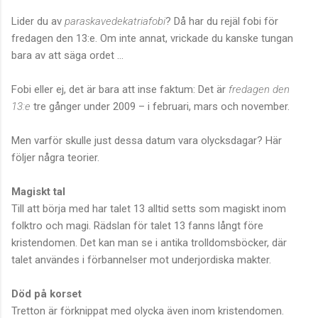
Lider du av
paraskavedekatriafobi
? Då har du rejäl fobi för
fredagen den 13:e. Om inte annat, vrickade du kanske tungan
bara av att säga ordet ...
Fobi eller ej, det är bara att inse faktum: Det är
fredagen den
13:e
tre gånger under 2009 – i februari, mars och november.
Men varför skulle just dessa datum vara olycksdagar? Här
följer några teorier.
Magiskt tal
Till att börja med har talet 13 alltid setts som magiskt inom
folktro och magi. Rädslan för talet 13 fanns långt före
kristendomen. Det kan man se i antika trolldomsböcker, där
talet användes i förbannelser mot underjordiska makter.
Död på korset
Tretton är förknippat med olycka även inom kristendomen.